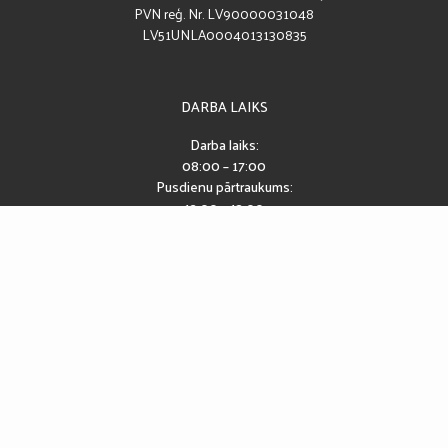
PVN reģ. Nr. LV90000031048
LV51UNLA0004013130835
DARBA LAIKS
Darba laiks:
08:00 – 17:00
Pusdienu pārtraukums:
12:00 – 13:00
SEKO MUMS
Piekļūstamības paziņojums
2026 © CĒSU PILSĒTAS SPORTA SKOLA