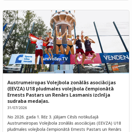
Austrumeiropas Volejbola zonālās asociācijas
(EEVZA) U18 pludmales volejbola čempionātā
Ernests Pastars un Renārs Lasmanis izcīnīja
sudraba medaļas.
31/07/2026
No 2026. gada 1. līdz 3. jūlijam Cēsīs notikušajā
Austrumeiropas Volejbola zonālās asociācijas (EEVZA) U18
pludmales volejbola čempionātā Ernests Pastars un Renārs