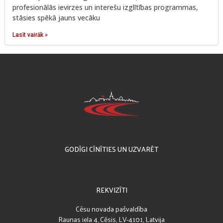
profesionālās ievirzes un interešu izglītības programmas,
stāsies spēkā jauns vecāku
Lasīt vairāk »
GODĪGI CĪNĪTIES UN UZVARĒT
REKVIZĪTI
Cēsu novada pašvaldība
Raunas iela 4, Cēsis, LV-4101, Latvija