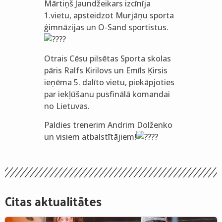
Mārtiņš Jaundžeikars izcīnīja
1.vietu, apsteidzot Murjāņu sporta
ģimnāzijas un O-Sand sportistus.
Otrais Cēsu pilsētas Sporta skolas
pāris Ralfs Kirilovs un Emīls Ķirsis
ieņēma 5. dalīto vietu, piekāpjoties
par iekļūšanu pusfinālā komandai
no Lietuvas.
Paldies trenerim Andrim Dolženko
un visiem atbalstītājiem!
Citas aktualitātes