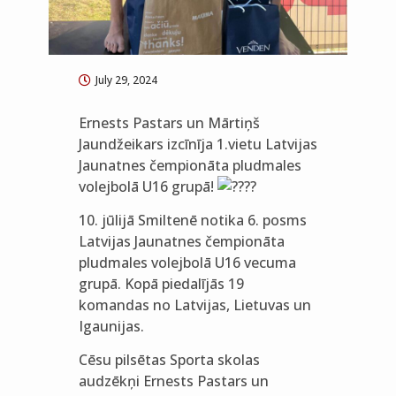
July 29, 2024
Ernests Pastars un Mārtiņš
Jaundžeikars izcīnīja 1.vietu Latvijas
Jaunatnes čempionāta pludmales
volejbolā U16 grupā!
10. jūlijā Smiltenē notika 6. posms
Latvijas Jaunatnes čempionāta
pludmales volejbolā U16 vecuma
grupā. Kopā piedalījās 19
komandas no Latvijas, Lietuvas un
Igaunijas.
Cēsu pilsētas Sporta skolas
audzēkņi Ernests Pastars un