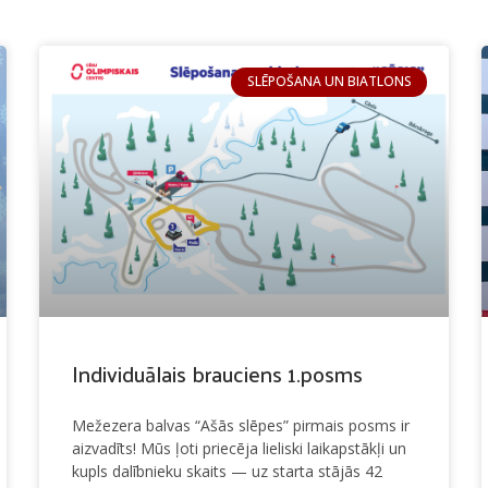
SLĒPOŠANA UN BIATLONS
Individuālais brauciens 1.posms
Mežezera balvas “Ašās slēpes” pirmais posms ir
aizvadīts! Mūs ļoti priecēja lieliski laikapstākļi un
kupls dalībnieku skaits — uz starta stājās 42