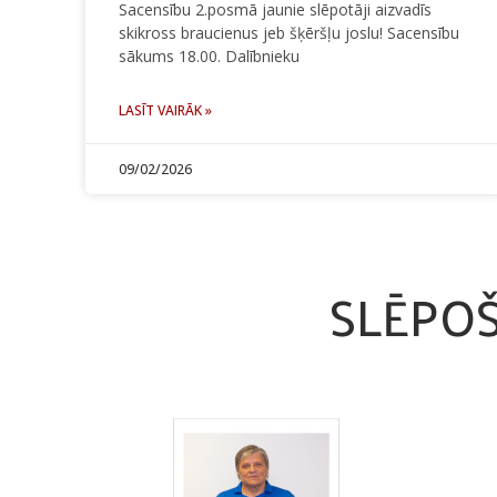
Sacensību 2.posmā jaunie slēpotāji aizvadīs
skikross braucienus jeb šķēršļu joslu! Sacensību
sākums 18.00. Dalībnieku
LASĪT VAIRĀK »
09/02/2026
SLĒPO