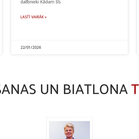
dalībnieki Kādam šīs
LASĪT VAIRĀK »
22/01/2026
ŠANAS UN BIATLONA