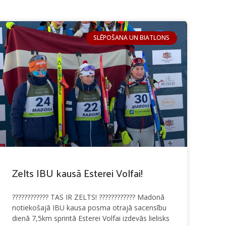
SLĒPOŠANA UN BIATLONS
Zelts IBU kausā Esterei Volfai!
???????????? TAS IR ZELTS! ???????????? Madonā
notiekošajā IBU kausa posma otrajā sacensību
dienā 7,5km sprintā Esterei Volfai izdevās lielisks