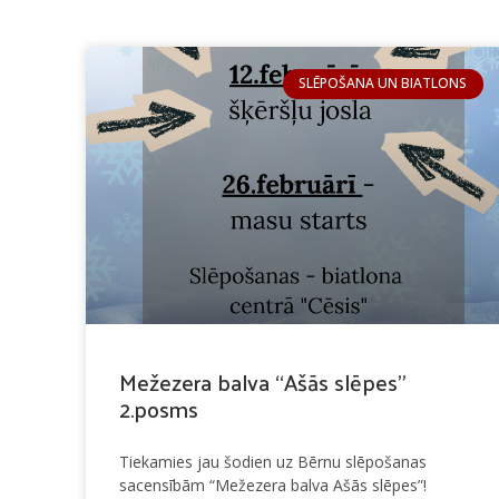
SLĒPOŠANA UN BIATLONS
Mežezera balva “Ašās slēpes”
2.posms
Tiekamies jau šodien uz Bērnu slēpošanas
sacensībām “Mežezera balva Ašās slēpes”!