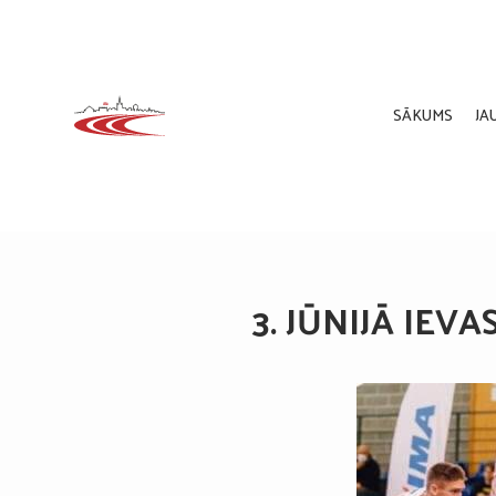
SĀKUMS
JA
3. JŪNIJĀ IE