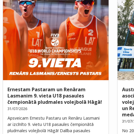
Ernestam Pastaram un Renāram
Aust
Lasmanim 9. vieta U18 pasaules
asoc
čempionātā pludmales volejbolā Hāgā!
vole
un R
31/07/2026
meda
Apsveicam Ernestu Pastaru un Renāru Lasmani
31/07/
ar izcīnīto 9. vietu U18 pasaules čempionātā
pludmales volejbolā Hāgā! Dalība pasaules
No 202