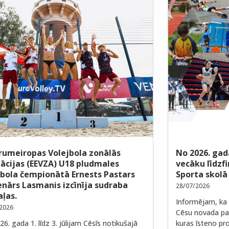
rumeiropas Volejbola zonālās
No 2026. gad
iācijas (EEVZA) U18 pludmales
vecāku līdzf
jbola čempionātā Ernests Pastars
Sporta skolā
enārs Lasmanis izcīnīja sudraba
28/07/2026
ļas.
Informējam, ka 
2026
Cēsu novada paš
6. gada 1. līdz 3. jūlijam Cēsīs notikušajā
kuras īsteno pro