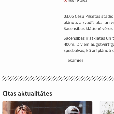
May 19, 2022
03.06 Cēsu Pilsētas stadio
plānots aizvadīt tikai un 
Sacensības klātienē vēros 
Sacensības ir atklātas un 
400m. Diviem augstvērtīgā
specbalvas, kā arī plānoti
Tiekamies!
Citas aktualitātes