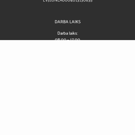
DARBA LAIKS
Darba laiks:
08:00 – 17:00
Pusdienu pārtraukums:
12:00 – 13:00
SEKO MUMS
Piekļūstamības paziņojums
2026 © CĒSU PILSĒTAS SPORTA SKOLA
IZSTRĀDE: EXCLY