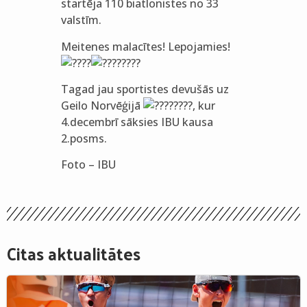
startēja 110 biatlonistes no 33
valstīm.
Meitenes malacītes! Lepojamies!
Tagad jau sportistes devušās uz
Geilo Norvēģijā
, kur
4.decembrī sāksies IBU kausa
2.posms.
Foto – IBU
Citas aktualitātes