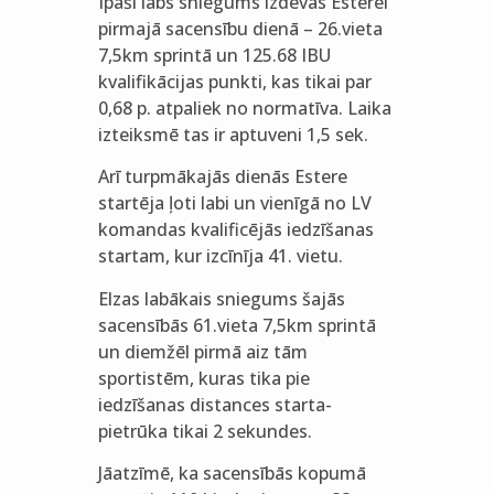
Īpaši labs sniegums izdevās Esterei
pirmajā sacensību dienā – 26.vieta
7,5km sprintā un 125.68 IBU
kvalifikācijas punkti, kas tikai par
0,68 p. atpaliek no normatīva. Laika
izteiksmē tas ir aptuveni 1,5 sek.
Arī turpmākajās dienās Estere
startēja ļoti labi un vienīgā no LV
komandas kvalificējās iedzīšanas
startam, kur izcīnīja 41. vietu.
Elzas labākais sniegums šajās
sacensībās 61.vieta 7,5km sprintā
un diemžēl pirmā aiz tām
sportistēm, kuras tika pie
iedzīšanas distances starta-
pietrūka tikai 2 sekundes.
Jāatzīmē, ka sacensībās kopumā