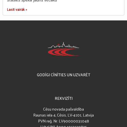
Lasīt vairāk »
GODĪGI CĪNĪTIES UN UZVARĒT
REKVIZĪTI
Cēsu novada pašvaldība
Raunas iela 4, Cēsis, LV-4101, Latvija
PVN reģ. Nr. LV90000031048
LV51UNLA0004013130835