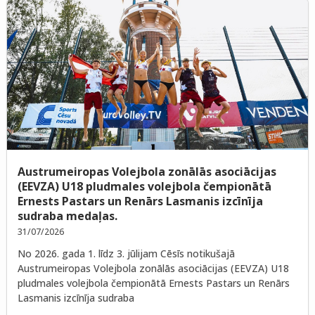
Austrumeiropas Volejbola zonālās asociācijas
(EEVZA) U18 pludmales volejbola čempionātā
Ernests Pastars un Renārs Lasmanis izcīnīja
sudraba medaļas.
31/07/2026
No 2026. gada 1. līdz 3. jūlijam Cēsīs notikušajā
Austrumeiropas Volejbola zonālās asociācijas (EEVZA) U18
pludmales volejbola čempionātā Ernests Pastars un Renārs
Lasmanis izcīnīja sudraba