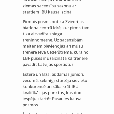
ziemas sacensību sezonu ar
startiem IBU kausa izcīņā.
Pirmais posms notika Zviedrijas
biatlona centrā Idrē, kur pirms tam
tika aizvadīta sniega
treniņnometne. Uz sacensībām
meitenēm pievienojās arī mūsu
trenere Ieva Cēderštrēma, kura no
LBF puses ir uzaicināta kā trenere
pavadīt Latvijas sportistus.
Estere un Elza, būdamas junioru
vecumā, sekmīgi startēja sieviešu
konkurencē un sāka krāt IBU
kvalifikācijas punktus, kas dod
iespēju startēt Pasaules kausa
posmos.