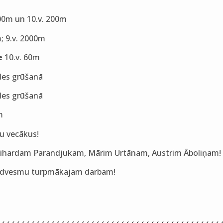
00m un 10.v. 200m
; 9.v. 2000m
e
10.v. 60m
odes grūšanā
des grūšanā
m
u vecākus!
– Rihardam Parandjukam, Mārim Urtānam, Austrim Āboliņam!
 iedvesmu turpmākajam darbam!