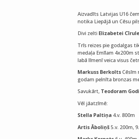
Aizvadīts Latvijas U16 čem
notika Liepājā un Cēsu pi
Divi zelti
Elizabetei Cīrul
Trīs reizes pie godalgas t
medaļa Emīlam 4x200m sta
labā līmenī veica visus če
Markuss Berkolts
Cēsīm n
godam pelnīta bronzas me
Savukārt,
Teodoram God
Vēl jāatzīmē:
Stella Paltiņa
4.v. 800m
Artis Āboliņš
5.v. 200m, 9
Marks Kornets
6.v. 400m