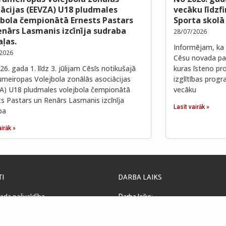
iācijas (EEVZA) U18 pludmales
vecāku līdzf
jbola čempionātā Ernests Pastars
Sporta skolā
enārs Lasmanis izcīnīja sudraba
28/07/2026
ļas.
Informējam, ka 
2026
Cēsu novada paš
6. gada 1. līdz 3. jūlijam Cēsīs notikušajā
kuras īsteno pro
umeiropas Volejbola zonālās asociācijas
izglītības prog
A) U18 pludmales volejbola čempionātā
vecāku
ts Pastars un Renārs Lasmanis izcīnīja
Lasīt vairāk »
ba
airāk »
TI
DARBA LAIKS
ada pašvaldība
Darba laiks:
la 4, Cēsis, LV-4101, Latvija
08:00 – 17:00
. Nr. LV90000031048
Pusdienu pārtraukums: