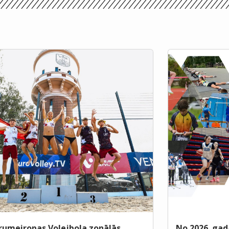
rumeiropas Volejbola zonālās
No 2026. gad