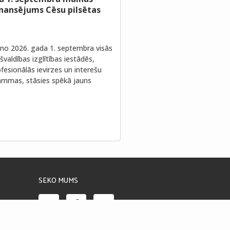
inansējums Cēsu pilsētas
no 2026. gada 1. septembra visās
valdības izglītības iestādēs,
fesionālās ievirzes un interešu
rammas, stāsies spēkā jauns
SEKO MUMS
Piekļūstamības paziņojums