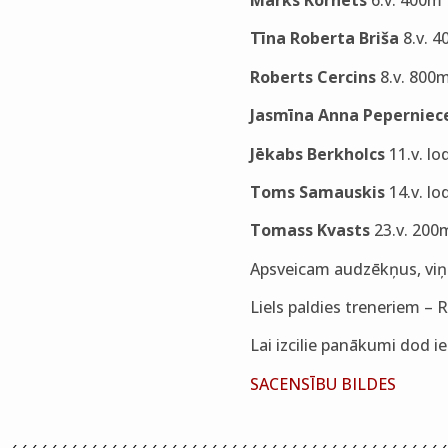
Tīna Roberta Briša
8.v. 4
Roberts Cercins
8.v. 800m
Jasmīna Anna Peperniec
Jēkabs Berkholcs
11.v. l
Toms Samauskis
14.v. lo
Tomass Kvasts
23.v. 200
Apsveicam audzēkņus, viņ
Liels paldies treneriem 
Lai izcilie panākumi dod
SACENSĪBU BILDES