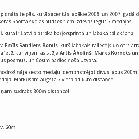
pionāts telpās, kurā sacentās labākie 2008. un 2007. gadā d
lsētas Sporta skolas audzēkņiem izdevās iegūt 7 medaļas!
e
i, kura ir Latvijā ātrākā barjersprintā un labākā tāllēkšanā!
ika
Emīls Sandlers-Bomis
, kurš labākais tāllēcējs un otrs ātr
fetē, kur viņam asistēja
Artis Āboliņš, Marks Kornets u
trus posmus, un Cēsīm pārliecinoša uzvara.
odrošināja sesto medaļu, demonstrējot divus labus 200m s
daļa. Markusam augstā 7.vieta arī 60m distancē.
iņam
sudrabs 800m distancē!
.v. 60m