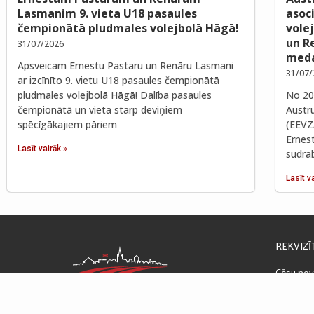
Lasmanim 9. vieta U18 pasaules
asoc
čempionātā pludmales volejbolā Hāgā!
vole
un R
31/07/2026
meda
Apsveicam Ernestu Pastaru un Renāru Lasmani
31/07/
ar izcīnīto 9. vietu U18 pasaules čempionātā
pludmales volejbolā Hāgā! Dalība pasaules
No 202
čempionātā un vieta starp deviņiem
Austr
spēcīgākajiem pāriem
(EEVZ
Ernes
Lasīt vairāk »
sudra
Lasīt v
REKVIZĪ
Cēsu nov
Raunas ie
PVN reģ
GODĪGI CĪNĪTIES UN UZVARĒT