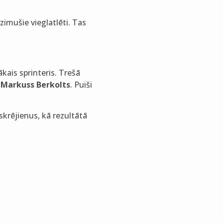
zimušie vieglatlēti. Tas
ākais sprinteris. Trešā
n Markuss Berkolts
. Puiši
krējienus, kā rezultātā