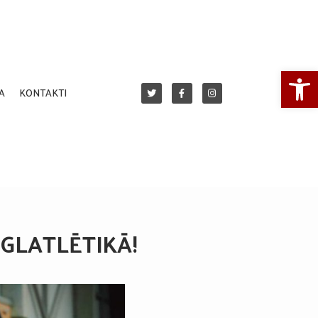
Open
A
KONTAKTI
EGLATLĒTIKĀ!