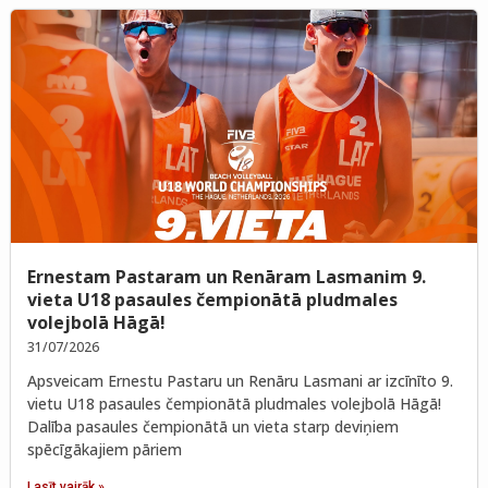
Ernestam Pastaram un Renāram Lasmanim 9.
vieta U18 pasaules čempionātā pludmales
volejbolā Hāgā!
31/07/2026
Apsveicam Ernestu Pastaru un Renāru Lasmani ar izcīnīto 9.
vietu U18 pasaules čempionātā pludmales volejbolā Hāgā!
Dalība pasaules čempionātā un vieta starp deviņiem
spēcīgākajiem pāriem
Lasīt vairāk »