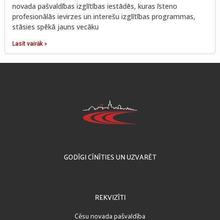
novada pašvaldības izglītības iestādēs, kuras īsteno
profesionālās ievirzes un interešu izglītības programmas,
stāsies spēkā jauns vecāku
Lasīt vairāk »
GODĪGI CĪNĪTIES UN UZVARĒT
REKVIZĪTI
Cēsu novada pašvaldība