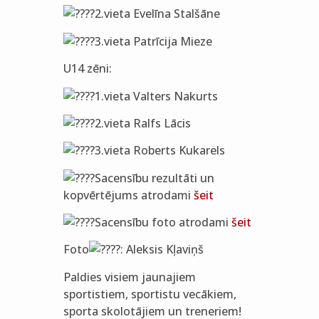
2.vieta Evelīna Stalšāne
3.vieta Patrīcija Mieze
U14 zēni:
1.vieta Valters Nakurts
2.vieta Ralfs Lācis
3.vieta Roberts Kukarels
Sacensību rezultāti un
kopvērtējums atrodami
šeit
Sacensību foto atrodami
šeit
Foto
: Aleksis Kļaviņš
Paldies visiem jaunajiem
sportistiem, sportistu vecākiem,
sporta skolotājiem un treneriem!