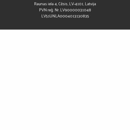
Raunas iela 4, Cēsis, LV-4101, Latvija
PVN reģ. Nr. LV90000031048
LV51UNLA0004013130835
DARBA LAIKS
Darba laiks:
08:00 – 17:00
Pusdienu pārtraukums:
12:00 – 13:00
SEKO MUMS
Piekļūstamības paziņojums