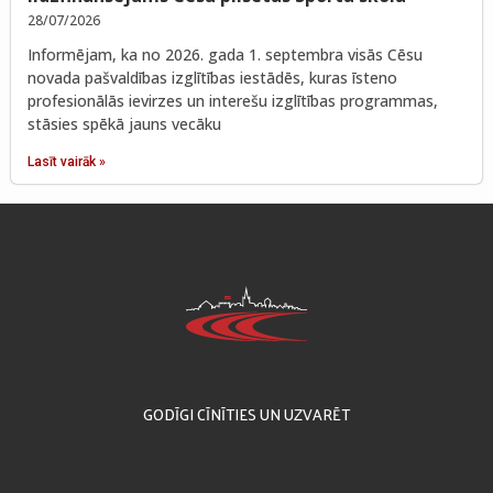
28/07/2026
Informējam, ka no 2026. gada 1. septembra visās Cēsu
novada pašvaldības izglītības iestādēs, kuras īsteno
profesionālās ievirzes un interešu izglītības programmas,
stāsies spēkā jauns vecāku
Lasīt vairāk »
GODĪGI CĪNĪTIES UN UZVARĒT