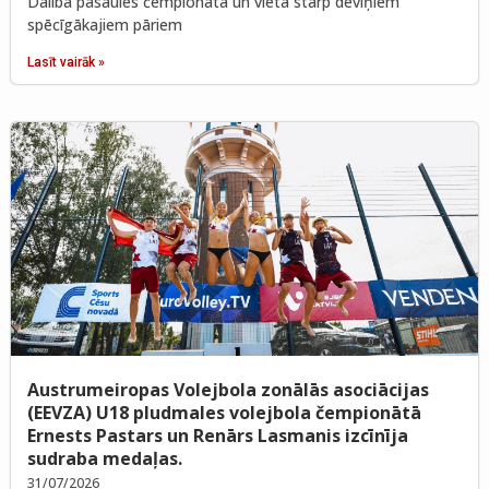
Dalība pasaules čempionātā un vieta starp deviņiem
spēcīgākajiem pāriem
Lasīt vairāk »
Austrumeiropas Volejbola zonālās asociācijas
(EEVZA) U18 pludmales volejbola čempionātā
Ernests Pastars un Renārs Lasmanis izcīnīja
sudraba medaļas.
31/07/2026