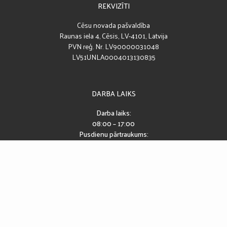
REKVIZĪTI
Cēsu novada pašvaldība
Raunas iela 4, Cēsis, LV-4101, Latvija
PVN reģ. Nr. LV90000031048
LV51UNLA0004013130835
DARBA LAIKS
Darba laiks:
08:00 – 17:00
Pusdienu pārtraukums:
12:00 – 13:00
SEKO MUMS
Piekļūstamības paziņojums