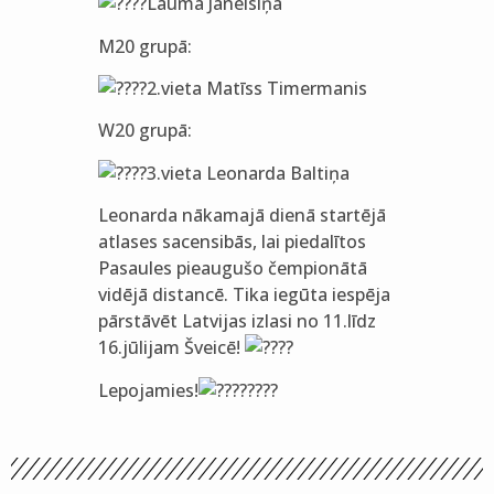
Lauma Jānelsiņa
M20 grupā:
2.vieta Matīss Timermanis
W20 grupā:
3.vieta Leonarda Baltiņa
Leonarda nākamajā dienā startējā
atlases sacensibās, lai piedalītos
Pasaules pieaugušo čempionātā
vidējā distancē. Tika iegūta iespēja
pārstāvēt Latvijas izlasi no 11.līdz
16.jūlijam Šveicē!
Lepojamies!