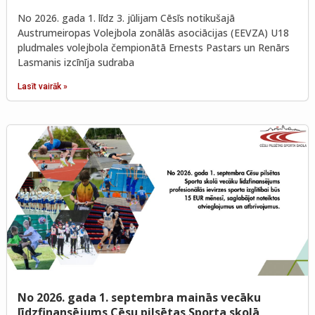
No 2026. gada 1. līdz 3. jūlijam Cēsīs notikušajā
Austrumeiropas Volejbola zonālās asociācijas (EEVZA) U18
pludmales volejbola čempionātā Ernests Pastars un Renārs
Lasmanis izcīnīja sudraba
Lasīt vairāk »
No 2026. gada 1. septembra mainās vecāku
līdzfinansējums Cēsu pilsētas Sporta skolā