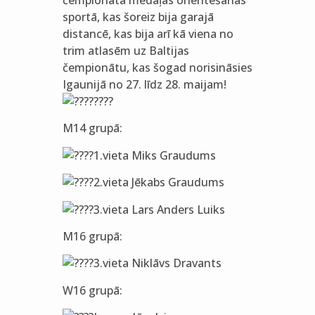
čempionāta medaļas orientēšanas
sportā, kas šoreiz bija garajā
distancē, kas bija arī kā viena no
trim atlasēm uz Baltijas
čempionātu, kas šogad norisināsies
Igaunijā no 27. līdz 28. maijam!
M14 grupā:
1.vieta Miks Graudums
2.vieta Jēkabs Graudums
3.vieta Lars Anders Luiks
M16 grupā:
3.vieta Niklāvs Dravants
W16 grupā: