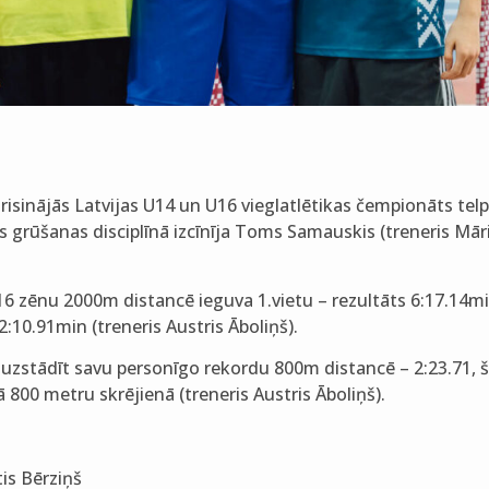
orisinājās Latvijas U14 un U16 vieglatlētikas čempionāts telp
s grūšanas disciplīnā izcīnīja Toms Samauskis (treneris Mār
6 zēnu 2000m distancē ieguva 1.vietu – rezultāts 6:17.14m
 2:10.91min (treneris Austris Āboliņš).
s uzstādīt savu personīgo rekordu 800m distancē – 2:23.71, šis
800 metru skrējienā (treneris Austris Āboliņš).
tis Bērziņš