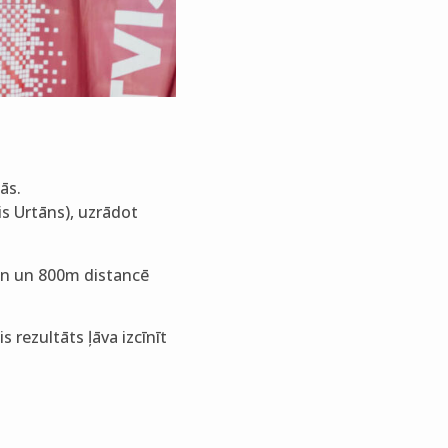
ās.
is Urtāns), uzrādot
in un 800m distancē
 rezultāts ļāva izcīnīt