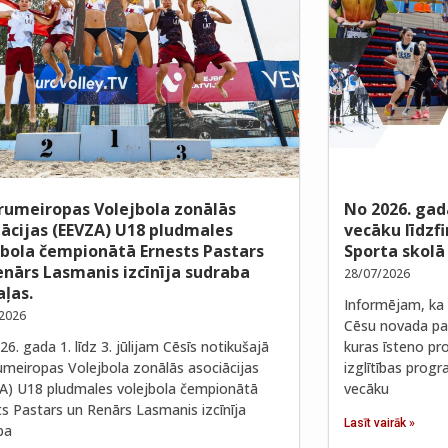
rumeiropas Volejbola zonālās
No 2026. gad
iācijas (EEVZA) U18 pludmales
vecāku līdzf
jbola čempionātā Ernests Pastars
Sporta skolā
enārs Lasmanis izcīnīja sudraba
28/07/2026
ļas.
Informējam, ka 
2026
Cēsu novada paš
6. gada 1. līdz 3. jūlijam Cēsīs notikušajā
kuras īsteno pro
umeiropas Volejbola zonālās asociācijas
izglītības prog
A) U18 pludmales volejbola čempionātā
vecāku
ts Pastars un Renārs Lasmanis izcīnīja
Lasīt vairāk »
ba