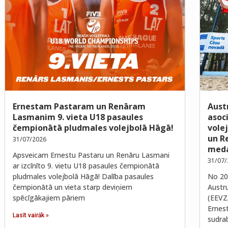
Ernestam Pastaram un Renāram
Aust
Lasmanim 9. vieta U18 pasaules
asoc
čempionātā pludmales volejbolā Hāgā!
vole
un R
31/07/2026
meda
Apsveicam Ernestu Pastaru un Renāru Lasmani
31/07/
ar izcīnīto 9. vietu U18 pasaules čempionātā
pludmales volejbolā Hāgā! Dalība pasaules
No 202
čempionātā un vieta starp deviņiem
Austr
spēcīgākajiem pāriem
(EEVZ
Ernes
Lasīt vairāk »
sudra