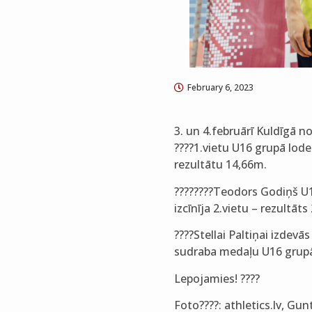
February 6, 2023
3. un 4.februārī Kuldīgā n
????1.vietu U16 grupā lode
rezultātu 14,66m.
????????Teodors Godiņš U1
izcīnīja 2.vietu – rezultāts
????Stellai Paltiņai izdevā
sudraba medaļu U16 grupā 
Lepojamies! ????
Foto????: athletics.lv, Gun