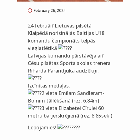
February 26, 2024
24.februārī Lietuvas pilsētā
Klaipēdā norisinājās Baltijas U18
komandu čempionāts telpās
vieglatlētikā
Latvijas komandu pārstāvēja arī
Cēsu pilsētas Sporta skolas trenera
Riharda Parandjuka audzēkņi.
Izcīnītas medaļas:
2.vieta Emīlam Sandleram-
Bomim tāllēkšanā (rez. 6.84m)
3.vieta Elizabetei Cīrulei 60
metru barjerskrējienā (rez. 8.85sek.)
Lepojamies!