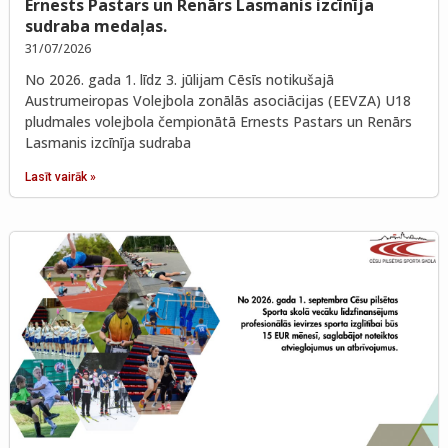
Ernests Pastars un Renārs Lasmanis izcīnīja
sudraba medaļas.
31/07/2026
No 2026. gada 1. līdz 3. jūlijam Cēsīs notikušajā
Austrumeiropas Volejbola zonālās asociācijas (EEVZA) U18
pludmales volejbola čempionātā Ernests Pastars un Renārs
Lasmanis izcīnīja sudraba
Lasīt vairāk »