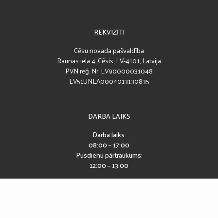
REKVIZĪTI
Cēsu novada pašvaldība
Raunas iela 4, Cēsis, LV-4101, Latvija
PVN reģ. Nr. LV90000031048
LV51UNLA0004013130835
DARBA LAIKS
Darba laiks:
08:00 – 17:00
Pusdienu pārtraukums:
12:00 – 13:00
SEKO MUMS