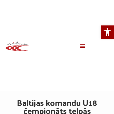
Open
Baltijas komandu U18
čempionāts telpās