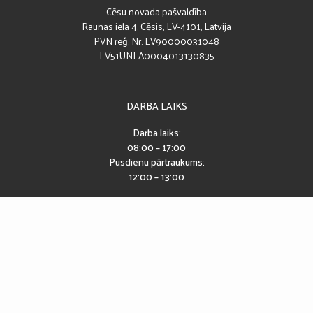
Cēsu novada pašvaldība
Raunas iela 4, Cēsis, LV-4101, Latvija
PVN reģ. Nr. LV90000031048
LV51UNLA0004013130835
DARBA LAIKS
Darba laiks:
08:00 – 17:00
Pusdienu pārtraukums:
12:00 – 13:00
SEKO MUMS
Piekļūstamības paziņojums