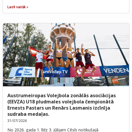
Lasīt vairāk »
Austrumeiropas Volejbola zonālās asociācijas
(EEVZA) U18 pludmales volejbola čempionātā
Ernests Pastars un Renārs Lasmanis izcīnīja
sudraba medaļas.
31/07/2026
No 2026. gada 1. līdz 3. jūlijam Cēsīs notikušajā