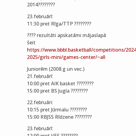
2014????????
23.februārī:
11:30 pret Rīga/TTP ????????
???? rezultāti apskatāmi mājaslapā
šeit
https://www.bbbl.basketball/competitions/2024
2025/girls-mini/games-center/~all
Juniorēm (2008.g un vec.)
21.februārī:
10:00 pret AIK basket ????????
15:00 pret BS Jugla ????????
22.februāri:
10:15 pret Jūrmalu ????????
15:00 RBJSS Rīdzene ????????
23.februārī:
12:00 pret VEF ????????