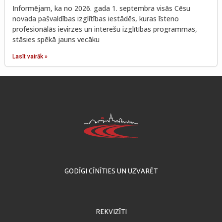
Informējam, ka no 2026. gada 1. septembra visās Cēsu
novada pašvaldības izglītības iestādēs, kuras īsteno
profesionālās ievirzes un interešu izglītības programmas,
stāsies spēkā jauns vecāku
Lasīt vairāk »
GODĪGI CĪNĪTIES UN UZVARĒT
REKVIZĪTI