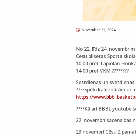
November 21, 2024
No 22. līdz 24. novembrim
Cēsu pilsētas Sporta skol
10:00 pret Tapiolan Honka
14:00 pret VKM ????????
Sestdienas un svētdienas 
????Spēļu kalendārām un re
https://www.bbbl.basketb
????Kā arī BBBL youtube š
22. novembrī sacensības no
23.novembrī Cēsu 2.pamats