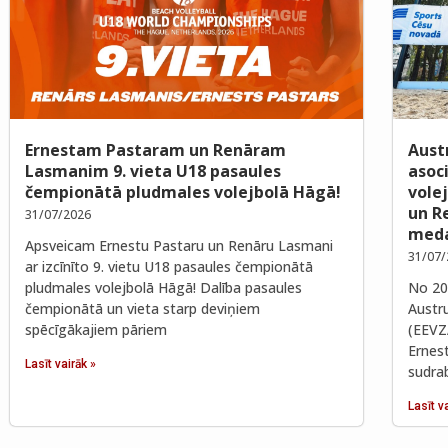
Ernestam Pastaram un Renāram
Aust
Lasmanim 9. vieta U18 pasaules
asoc
čempionātā pludmales volejbolā Hāgā!
vole
un R
31/07/2026
meda
Apsveicam Ernestu Pastaru un Renāru Lasmani
31/07/
ar izcīnīto 9. vietu U18 pasaules čempionātā
pludmales volejbolā Hāgā! Dalība pasaules
No 202
čempionātā un vieta starp deviņiem
Austr
spēcīgākajiem pāriem
(EEVZ
Ernes
Lasīt vairāk »
sudra
Lasīt v