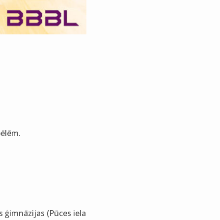
pēlēm.
 ģimnāzijas (Pūces iela