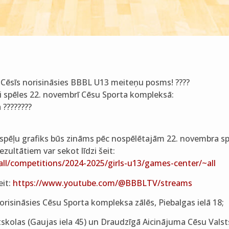
 Cēsīs norisināsies BBBL U13 meiteņu posms! ????
ai spēles 22. novembrī Cēsu Sporta kompleksā:
 ????????
spēļu grafiks būs zināms pēc nospēlētajām 22. novembra s
zultātiem var sekot līdzi šeit:
all/competitions/2024-2025/girls-u13/games-center/~all
eit:
https://www.youtube.com/@BBBLTV/streams
risināsies Cēsu Sporta kompleksa zālēs, Piebalgas ielā 18;
kolas (Gaujas iela 45) un Draudzīgā Aicinājuma Cēsu Valsts