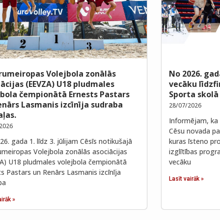
rumeiropas Volejbola zonālās
No 2026. gad
iācijas (EEVZA) U18 pludmales
vecāku līdzf
jbola čempionātā Ernests Pastars
Sporta skolā
enārs Lasmanis izcīnīja sudraba
28/07/2026
ļas.
Informējam, ka 
2026
Cēsu novada paš
6. gada 1. līdz 3. jūlijam Cēsīs notikušajā
kuras īsteno pro
umeiropas Volejbola zonālās asociācijas
izglītības prog
A) U18 pludmales volejbola čempionātā
vecāku
ts Pastars un Renārs Lasmanis izcīnīja
Lasīt vairāk »
ba
airāk »