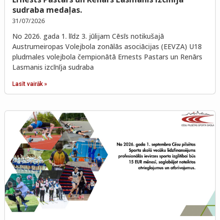
sudraba medaļas.
31/07/2026
No 2026. gada 1. līdz 3. jūlijam Cēsīs notikušajā
Austrumeiropas Volejbola zonālās asociācijas (EEVZA) U18
pludmales volejbola čempionātā Ernests Pastars un Renārs
Lasmanis izcīnīja sudraba
Lasīt vairāk »