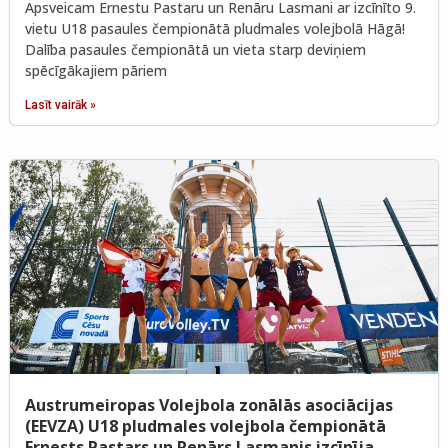
Apsveicam Ernestu Pastaru un Renāru Lasmani ar izcīnīto 9.
vietu U18 pasaules čempionātā pludmales volejbolā Hāgā!
Dalība pasaules čempionātā un vieta starp deviņiem
spēcīgākajiem pāriem
Lasīt vairāk »
Austrumeiropas Volejbola zonālās asociācijas
(EEVZA) U18 pludmales volejbola čempionātā
Ernests Pastars un Renārs Lasmanis izcīnīja