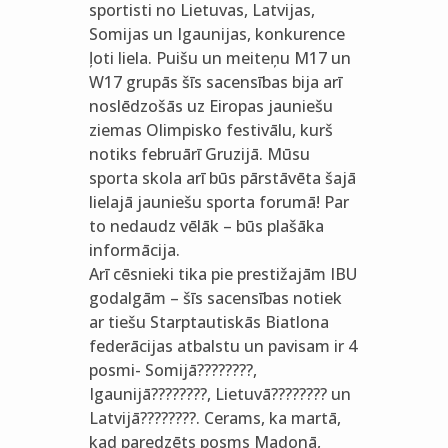
sportisti no Lietuvas, Latvijas,
Somijas un Igaunijas, konkurence
ļoti liela. Puišu un meiteņu M17 un
W17 grupās šīs sacensības bija arī
noslēdzošās uz Eiropas jauniešu
ziemas Olimpisko festivālu, kurš
notiks februārī Gruzijā. Mūsu
sporta skola arī būs pārstāvēta šajā
lielajā jauniešu sporta forumā! Par
to nedaudz vēlāk – būs plašāka
informācija.
Arī cēsnieki tika pie prestižajām IBU
godalgām – šīs sacensības notiek
ar tiešu Starptautiskās Biatlona
federācijas atbalstu un pavisam ir 4
posmi- Somijā????????,
Igaunijā????????, Lietuvā???????? un
Latvijā????????. Cerams, ka martā,
kad paredzēts posms Madonā,