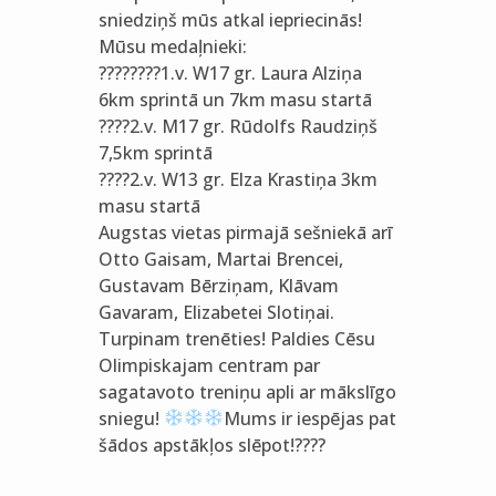
sniedziņš mūs atkal iepriecinās!
Mūsu medaļnieki:
????????1.v. W17 gr. Laura Alziņa
6km sprintā un 7km masu startā
????2.v. M17 gr. Rūdolfs Raudziņš
7,5km sprintā
????2.v. W13 gr. Elza Krastiņa 3km
masu startā
Augstas vietas pirmajā sešniekā arī
Otto Gaisam, Martai Brencei,
Gustavam Bērziņam, Klāvam
Gavaram, Elizabetei Slotiņai.
Turpinam trenēties! Paldies Cēsu
Olimpiskajam centram par
sagatavoto treniņu apli ar mākslīgo
sniegu!
Mums ir iespējas pat
šādos apstākļos slēpot!????