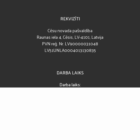
REKVIZĪTI
Cēsu novada pašvaldība
Raunas iela 4, Cēsis, LV-4101, Latvija
PVN reģ. Nr. LV90000031048
LV51UNLA0004013130835
DARBA LAIKS
Darba laiks:
08:00 – 17:00
Pusdienu pārtraukums:
12:00 – 13:00
SEKO MUMS