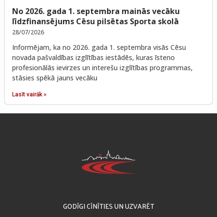
No 2026. gada 1. septembra mainās vecāku
līdzfinansējums Cēsu pilsētas Sporta skolā
28/07/2026
Informējam, ka no 2026. gada 1. septembra visās Cēsu
novada pašvaldības izglītības iestādēs, kuras īsteno
profesionālās ievirzes un interešu izglītības programmas,
stāsies spēkā jauns vecāku
Lasīt vairāk »
GODĪGI CĪNĪTIES UN UZVARĒT