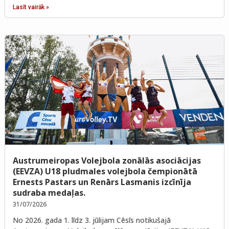
Lasīt vairāk »
Austrumeiropas Volejbola zonālās asociācijas
(EEVZA) U18 pludmales volejbola čempionātā
Ernests Pastars un Renārs Lasmanis izcīnīja
sudraba medaļas.
31/07/2026
No 2026. gada 1. līdz 3. jūlijam Cēsīs notikušajā