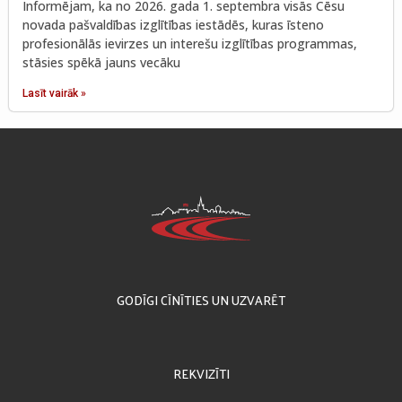
Informējam, ka no 2026. gada 1. septembra visās Cēsu
novada pašvaldības izglītības iestādēs, kuras īsteno
profesionālās ievirzes un interešu izglītības programmas,
stāsies spēkā jauns vecāku
Lasīt vairāk »
GODĪGI CĪNĪTIES UN UZVARĒT
REKVIZĪTI