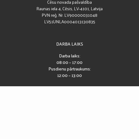
Cēsu novada pašvaldība
Raunas iela 4, Cēsis, LV-4101, Latvija
PVN reģ. Nr. LV90000031048
LV51UNLA0004013130835
DARBA LAIKS
Darba laiks:
08:00 – 17:00
Pusdienu pārtraukums:
12:00 – 13:00
SEKO MUMS
Piekļūstamības paziņojums