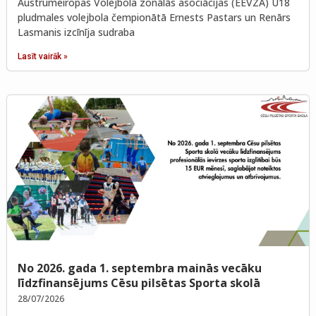
Austrumeiropas Volejbola zonālās asociācijas (EEVZA) U18
pludmales volejbola čempionātā Ernests Pastars un Renārs
Lasmanis izcīnīja sudraba
Lasīt vairāk »
No 2026. gada 1. septembra mainās vecāku
līdzfinansējums Cēsu pilsētas Sporta skolā
28/07/2026