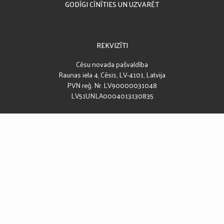
GODĪGI CĪNĪTIES UN UZVARĒT
REKVIZĪTI
Cēsu novada pašvaldība
Raunas iela 4, Cēsis, LV-4101, Latvija
PVN reģ. Nr. LV90000031048
LV51UNLA0004013130835
DARBA LAIKS
Darba laiks:
08:00 – 17:00
Pusdienu pārtraukums:
12:00 – 13:00
SEKO MUMS