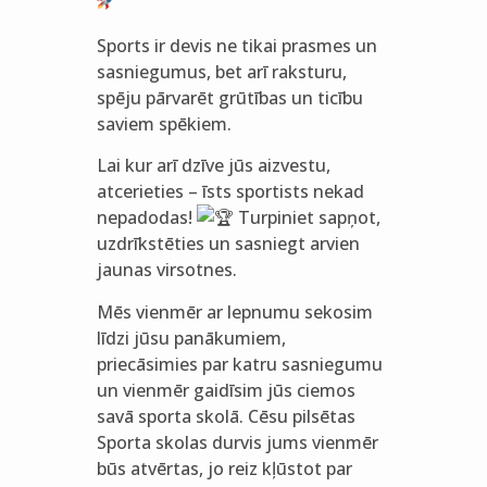
Sports ir devis ne tikai prasmes un
sasniegumus, bet arī raksturu,
spēju pārvarēt grūtības un ticību
saviem spēkiem.
Lai kur arī dzīve jūs aizvestu,
atcerieties – īsts sportists nekad
nepadodas!
Turpiniet sapņot,
uzdrīkstēties un sasniegt arvien
jaunas virsotnes.
Mēs vienmēr ar lepnumu sekosim
līdzi jūsu panākumiem,
priecāsimies par katru sasniegumu
un vienmēr gaidīsim jūs ciemos
savā sporta skolā. Cēsu pilsētas
Sporta skolas durvis jums vienmēr
būs atvērtas, jo reiz kļūstot par