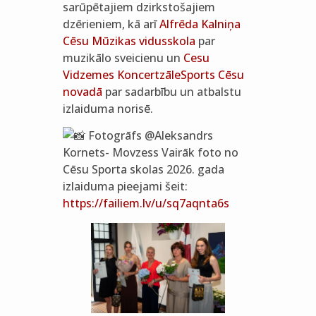
sarūpētajiem dzirkstošajiem
dzērieniem, kā arī
Alfrēda Kalniņa
Cēsu Mūzikas vidusskola
par
muzikālo sveicienu un
Cesu
Vidzemes Koncertzāle
Sports Cēsu
novadā
par sadarbību un atbalstu
izlaiduma norisē.
Fotogrāfs @Aleksandrs
Kornets- Movzess Vairāk foto no
Cēsu Sporta skolas 2026. gada
izlaiduma pieejami šeit:
https://failiem.lv/u/sq7aqnta6s