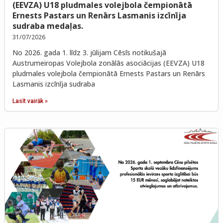
(EEVZA) U18 pludmales volejbola čempionātā
Ernests Pastars un Renārs Lasmanis izcīnīja
sudraba medaļas.
31/07/2026
No 2026. gada 1. līdz 3. jūlijam Cēsīs notikušajā
Austrumeiropas Volejbola zonālās asociācijas (EEVZA) U18
pludmales volejbola čempionātā Ernests Pastars un Renārs
Lasmanis izcīnīja sudraba
Lasīt vairāk »