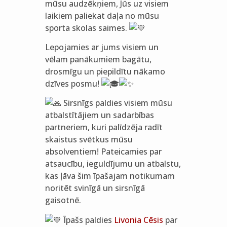
mūsu audzēkņiem, Jūs uz visiem
laikiem paliekat daļa no mūsu
sporta skolas saimes.
Lepojamies ar jums visiem un
vēlam panākumiem bagātu,
drosmīgu un piepildītu nākamo
dzīves posmu!
Sirsnīgs paldies visiem mūsu
atbalstītājiem un sadarbības
partneriem, kuri palīdzēja radīt
skaistus svētkus mūsu
absolventiem! Pateicamies par
atsaucību, ieguldījumu un atbalstu,
kas ļāva šim īpašajam notikumam
noritēt svinīgā un sirsnīgā
gaisotnē.
Īpašs paldies
Livonia Cēsis
par