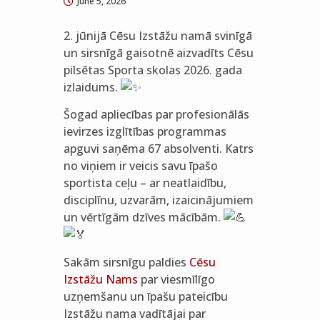
June 5, 2026
2. jūnijā Cēsu Izstāžu namā svinīgā
un sirsnīgā gaisotnē aizvadīts Cēsu
pilsētas Sporta skolas 2026. gada
izlaidums.
Šogad apliecības par profesionālās
ievirzes izglītības programmas
apguvi saņēma 67 absolventi. Katrs
no viņiem ir veicis savu īpašo
sportista ceļu – ar neatlaidību,
disciplīnu, uzvarām, izaicinājumiem
un vērtīgām dzīves mācībām.
Sakām sirsnīgu paldies
Cēsu
Izstāžu Nams
par viesmīlīgo
uzņemšanu un īpašu pateicību
Izstāžu nama vadītājai par