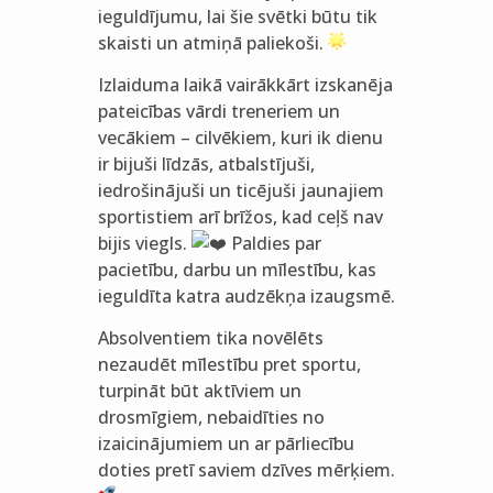
ieguldījumu, lai šie svētki būtu tik
skaisti un atmiņā paliekoši.
Izlaiduma laikā vairākkārt izskanēja
pateicības vārdi treneriem un
vecākiem – cilvēkiem, kuri ik dienu
ir bijuši līdzās, atbalstījuši,
iedrošinājuši un ticējuši jaunajiem
sportistiem arī brīžos, kad ceļš nav
bijis viegls.
Paldies par
pacietību, darbu un mīlestību, kas
ieguldīta katra audzēkņa izaugsmē.
Absolventiem tika novēlēts
nezaudēt mīlestību pret sportu,
turpināt būt aktīviem un
drosmīgiem, nebaidīties no
izaicinājumiem un ar pārliecību
doties pretī saviem dzīves mērķiem.