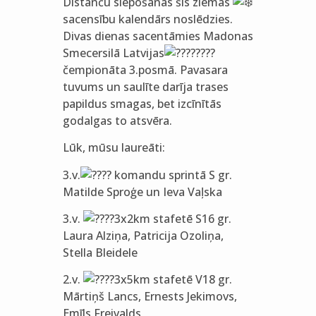
Distanču slēpošanas šīs ziemas
sacensību kalendārs noslēdzies.
Divas dienas sacentāmies Madonas
Smecersilā Latvijas
čempionāta 3.posmā. Pavasara
tuvums un saulīte darīja trases
papildus smagas, bet izcīnītās
godalgas to atsvēra.
Lūk, mūsu laureāti:
3.v.
komandu sprintā S gr.
Matilde Sproģe un Ieva Vaļska
3.v.
3x2km stafetē S16 gr.
Laura Alziņa, Patricija Ozoliņa,
Stella Bleidele
2.v.
3x5km stafetē V18 gr.
Mārtiņš Lancs, Ernests Jekimovs,
Emīls Freivalds