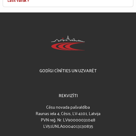
Lasīt vairāk »
GODĪGI CĪNĪTIES UN UZVARĒT
REKVIZĪTI
Cēsu novada pašvaldība
Raunas iela 4, Cēsis, LV-4101, Latvija
PVN reģ. Nr. LV90000031048
LV51UNLA0004013130835