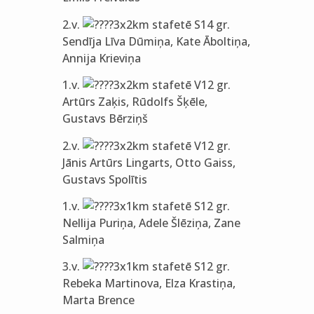
2.v.
3x2km stafetē S14 gr.
Sendīja Līva Dūmiņa, Kate Āboltiņa,
Annija Krieviņa
1.v.
3x2km stafetē V12 gr.
Artūrs Zaķis, Rūdolfs Šķēle,
Gustavs Bērziņš
2.v.
3x2km stafetē V12 gr.
Jānis Artūrs Lingarts, Otto Gaiss,
Gustavs Spolītis
1.v.
3x1km stafetē S12 gr.
Nellija Puriņa, Adele Šlēziņa, Zane
Salmiņa
3.v.
3x1km stafetē S12 gr.
Rebeka Martinova, Elza Krastiņa,
Marta Brence