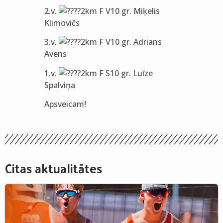
2.v.
2km F V10 gr. Miķelis
Klimovičs
3.v.
2km F V10 gr. Adrians
Avens
1.v.
2km F S10 gr. Luīze
Spalviņa
Apsveicam!
Citas aktualitātes