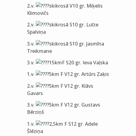
2.v.
skikrosā V10 gr. Miķelis
Klimovičs
2.v.
skikrosā S10 gr. Luīze
Spalviņa
3.v.
skikrosā S10 gr. Jasmīna
Treikmane
3.v.
15kmF S20 gr. Ieva Vaļska
1.v.
5km F V12 gr. Artūrs Zaķis
2.v.
5km F V12 gr. Klāvs
Gavars
3.v.
5km F V12 gr. Gustavs
Bērziņš
1.v.
2,5km F S12 gr. Adele
Šlēziņa