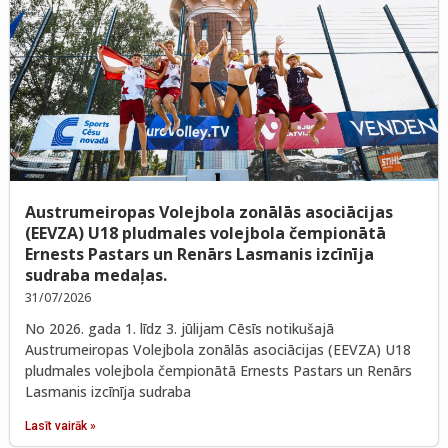
Austrumeiropas Volejbola zonālās asociācijas
(EEVZA) U18 pludmales volejbola čempionātā
Ernests Pastars un Renārs Lasmanis izcīnīja
sudraba medaļas.
31/07/2026
No 2026. gada 1. līdz 3. jūlijam Cēsīs notikušajā
Austrumeiropas Volejbola zonālās asociācijas (EEVZA) U18
pludmales volejbola čempionātā Ernests Pastars un Renārs
Lasmanis izcīnīja sudraba
Lasīt vairāk »