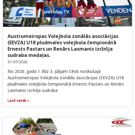
Austrumeiropas Volejbola zonālās asociācijas
(EEVZA) U18 pludmales volejbola čempionātā
Ernests Pastars un Renārs Lasmanis izcīnīja
sudraba medaļas.
31/07/2026
No 2026. gada 1. līdz 3. jūlijam Cēsīs notikušajā
Austrumeiropas Volejbola zonālās asociācijas (EEVZA) U18
pludmales volejbola čempionātā Ernests Pastars un Renārs
Lasmanis izcīnīja sudraba
Lasīt vairāk »