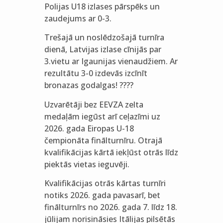
Polijas U18 izlases pārspēks un
zaudejums ar 0-3.
Trešajā un noslēdzošajā turnīra
dienā, Latvijas izlase cīnijās par
3.vietu ar Igaunijas vienaudžiem. Ar
rezultātu 3-0 izdevās izcīnīt
bronazas godalgas! ????
Uzvarētāji bez EEVZA zelta
medaļām iegūst arī ceļazīmi uz
2026. gada Eiropas U-18
čempionāta finālturnīru. Otrajā
kvalifikācijas kārtā iekļūst otrās līdz
piektās vietas ieguvēji.
Kvalifikācijas otrās kārtas turnīri
notiks 2026. gada pavasarī, bet
finālturnīrs no 2026. gada 7. līdz 18.
jūlijam norisināsies Itālijas pilsētās