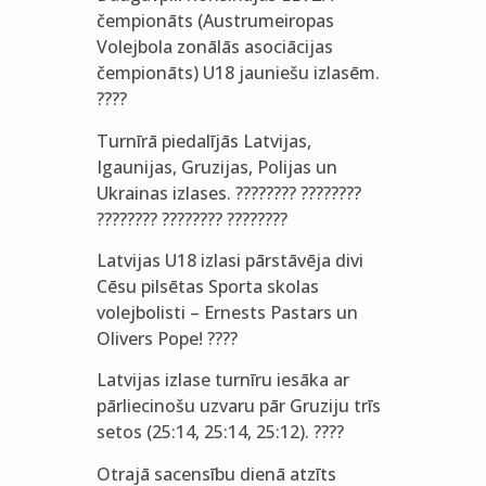
čempionāts (Austrumeiropas
Volejbola zonālās asociācijas
čempionāts) U18 jauniešu izlasēm.
????
Turnīrā piedalījās Latvijas,
Igaunijas, Gruzijas, Polijas un
Ukrainas izlases. ???????? ????????
???????? ???????? ????????
Latvijas U18 izlasi pārstāvēja divi
Cēsu pilsētas Sporta skolas
volejbolisti – Ernests Pastars un
Olivers Pope! ????
Latvijas izlase turnīru iesāka ar
pārliecinošu uzvaru pār Gruziju trīs
setos (25:14, 25:14, 25:12). ????
Otrajā sacensību dienā atzīts