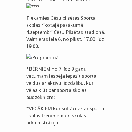
Tiekamies Cēsu pilsētas Sporta
skolas rīkotajā pasākumā
4.septembrī Cēsu Pilsētas stadionā,
Valmieras iela 6, no plkst. 17.00 līdz
19.00.
Programmā:
*BĒRNIEM no 7 līdz 9 gadu
vecumam iespēja iepazīt sporta
veidus ar aktīvu līdzdalību, kuri
vēlas kļūt par sporta skolas
audzēkņiem;
*VECĀKIEM konsultācijas ar sporta
skolas treneriem un skolas
administrāciju.