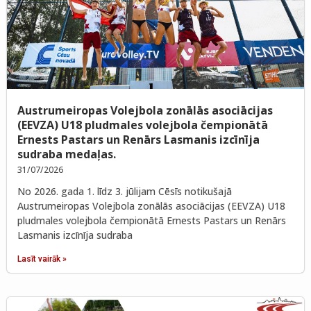
Austrumeiropas Volejbola zonālās asociācijas
(EEVZA) U18 pludmales volejbola čempionātā
Ernests Pastars un Renārs Lasmanis izcīnīja
sudraba medaļas.
31/07/2026
No 2026. gada 1. līdz 3. jūlijam Cēsīs notikušajā
Austrumeiropas Volejbola zonālās asociācijas (EEVZA) U18
pludmales volejbola čempionātā Ernests Pastars un Renārs
Lasmanis izcīnīja sudraba
Lasīt vairāk »