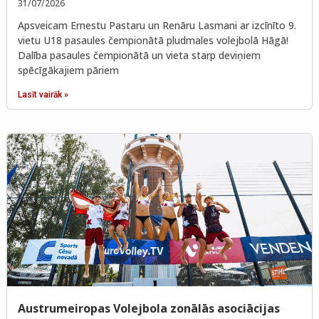
31/07/2026
Apsveicam Ernestu Pastaru un Renāru Lasmani ar izcīnīto 9.
vietu U18 pasaules čempionātā pludmales volejbolā Hāgā!
Dalība pasaules čempionātā un vieta starp deviņiem
spēcīgākajiem pāriem
Lasīt vairāk »
Austrumeiropas Volejbola zonālās asociācijas