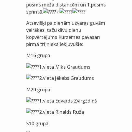
posms meža distancēm un 1.posms
sprintā.
Atsevišķi pa dienām uzvaras guvām
vairākas, taču divu
dienu
kopvērtējums Kurzemes pavasarī
pirmā trijniekā iekļuvušie:
M16 grupa
1.vieta Miks Graudums
2.vieta Jēkabs Graudums
M20 grupa
1.vieta Edvards Zvirgzdiņš
2.vieta Rinalds Ruža
S10 grupā