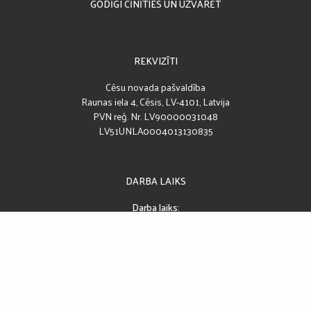
GODĪGI CĪNĪTIES UN UZVARĒT
REKVIZĪTI
Cēsu novada pašvaldība
Raunas iela 4, Cēsis, LV-4101, Latvija
PVN reģ. Nr. LV90000031048
LV51UNLA0004013130835
DARBA LAIKS
Darba laiks:
08:00 – 17:00
Pusdienu pārtraukums:
12:00 – 13:00
SEKO MUMS