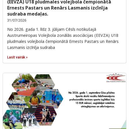
(EEVZA) U18 pludmales volejbola čempionātā
Ernests Pastars un Renārs Lasmanis izcīnīja
sudraba medaļas.
31/07/2026
No 2026. gada 1. līdz 3. jūlijam Cēsīs notikušajā
Austrumeiropas Volejbola zonālās asociācijas (EEVZA) U18
pludmales volejbola čempionātā Ernests Pastars un Renārs
Lasmanis izcīnīja sudraba
Lasīt vairāk »