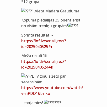
S12 grupa
1.Vieta Madara Grauduma
Kopumā piedalījās 35 orientieristi
no visām treniņu grupām!
Sprinta rezultāti –
https://lof.lv/seriali_rez/?
id=2025040525#r
Meža rezultāti
https://lof.lv/seriali_rez/?
id=2025040524#k
LTV ziņu sižets par
sacensībām:
https://www.youtube.com/watch?
v=nPDD16t-nko
Lepojamies!