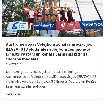
Austrumeiropas Volejbola zonālās asociācijas
(EEVZA) U18 pludmales volejbola čempionātā
Ernests Pastars un Renārs Lasmanis izcīnīja
sudraba medaļas.
31/07/2026
No 2026. gada 1. līdz 3. jūlijam Cēsīs notikušajā
Austrumeiropas Volejbola zonālās asociācijas (EEVZA) U18
pludmales volejbola čempionātā Ernests Pastars un Renārs
Lasmanis izcīnīja sudraba
Lasīt vairāk »