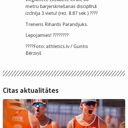
metru barjerskriešanas disciplīnā
izcīnīja 3.vietu! (rez. 8.87 sek.) ????
Treneris Rihards Parandjuks.
Lepojamies! ????????
????Foto: athletics.lv / Guntis
Bērziņš
Citas aktualitātes