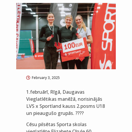
February 3, 2025
1.februārī, Rīgā, Daugavas
Vieglatlētikas manēžā, norisinājās
LVS x Sportland kauss 2.posms U18
un pieaugušo grupās. ????
Cēsu pilsētas Sporta skolas
vieglatlēte Elizabete Cīrule 60