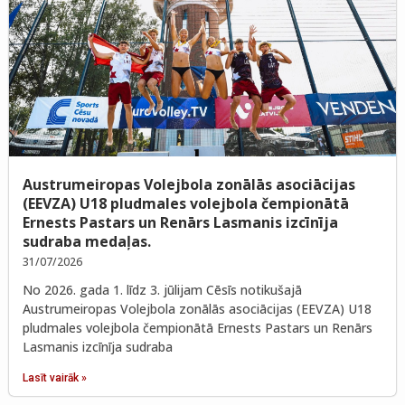
Austrumeiropas Volejbola zonālās asociācijas
(EEVZA) U18 pludmales volejbola čempionātā
Ernests Pastars un Renārs Lasmanis izcīnīja
sudraba medaļas.
31/07/2026
No 2026. gada 1. līdz 3. jūlijam Cēsīs notikušajā
Austrumeiropas Volejbola zonālās asociācijas (EEVZA) U18
pludmales volejbola čempionātā Ernests Pastars un Renārs
Lasmanis izcīnīja sudraba
Lasīt vairāk »