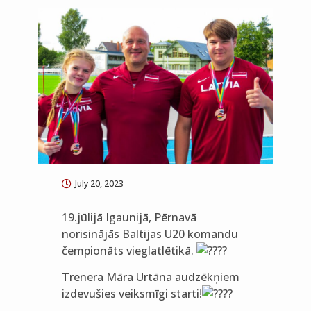
July 20, 2023
19.jūlijā Igaunijā, Pērnavā
norisinājās Baltijas U20 komandu
čempionāts vieglatlētikā.
Trenera Māra Urtāna audzēkņiem
izdevušies veiksmīgi starti!