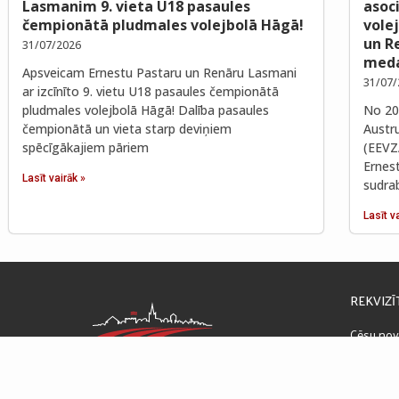
Lasmanim 9. vieta U18 pasaules
asoc
čempionātā pludmales volejbolā Hāgā!
vole
un R
31/07/2026
meda
Apsveicam Ernestu Pastaru un Renāru Lasmani
31/07/
ar izcīnīto 9. vietu U18 pasaules čempionātā
pludmales volejbolā Hāgā! Dalība pasaules
No 202
čempionātā un vieta starp deviņiem
Austr
spēcīgākajiem pāriem
(EEVZ
Ernes
Lasīt vairāk »
sudra
Lasīt v
REKVIZĪ
Cēsu nov
Raunas ie
PVN reģ
GODĪGI CĪNĪTIES UN UZVARĒT
LV51UN