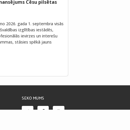
inansējums Cēsu pilsētas
no 2026. gada 1. septembra visās
valdības izglītības iestādēs,
fesionālās ievirzes un interešu
rammas, stāsies spēkā jauns
SEKO MUMS
Piekļūstamības paziņojums