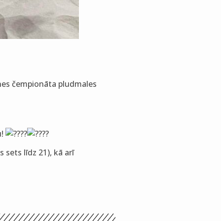
tnes čempionāta pludmales
u!
sets līdz 21), kā arī