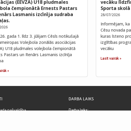
iācijas (EEVZA) U18 pludmales
vecāku līdzf
jbola čempionātā Ernests Pastars
Sporta skolā
enārs Lasmanis izcīnīja sudraba
28/07/2026
ļas.
Informējam, ka 
2026
Cēsu novada paš
6. gada 1. līdz 3. jūlijam Cēsīs notikušajā
kuras īsteno pro
umeiropas Volejbola zonālās asociācijas
izglītības prog
A) U18 pludmales volejbola čempionātā
vecāku
ts Pastars un Renārs Lasmanis izcīnīja
Lasīt vairāk »
ba
airāk »
TI
DARBA LAIKS
ada pašvaldība
Darba laiks:
la 4, Cēsis, LV-4101, Latvija
08:00 – 17:00
. Nr. LV90000031048
Pusdienu pārtraukums:
LA0004013130835
12:00 – 13:00