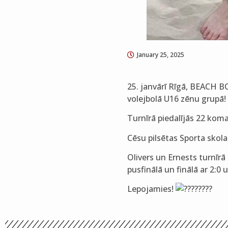
January 25, 2025
25. janvārī Rīgā, BEACH B
volejbolā U16 zēnu grupā!
Turnīrā piedalījās 22 kom
Cēsu pilsētas Sporta skola
Olivers un Ernests turnīrā 
pusfinālā un finālā ar 2:0 
Lepojamies!