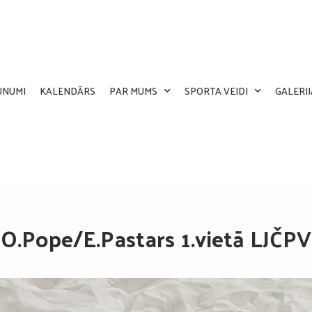
UNUMI
KALENDĀRS
PAR MUMS
SPORTA VEIDI
GALERIJ
O.Pope/E.Pastars 1.vietā LJČPV