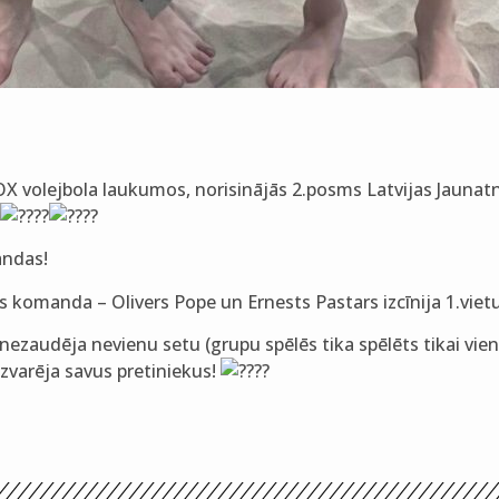
OX volejbola laukumos, norisinājās 2.posms Latvijas Jauna
andas!
s komanda – Olivers Pope un Ernests Pastars izcīnija 1.viet
nezaudēja nevienu setu (grupu spēlēs tika spēlēts tikai viens 
uzvarēja savus pretiniekus!