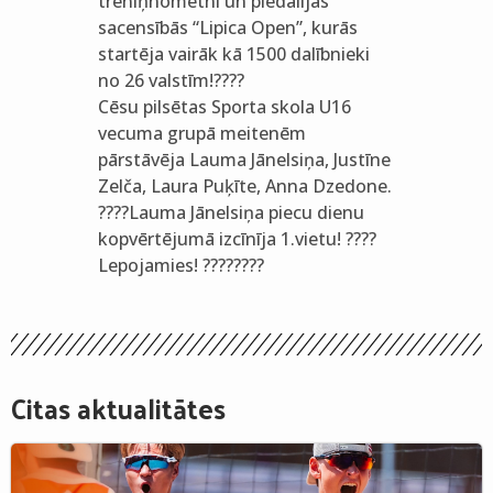
treniņnometni un piedalījās
sacensībās “Lipica Open”, kurās
startēja vairāk kā 1500 dalībnieki
no 26 valstīm!????
Cēsu pilsētas Sporta skola U16
vecuma grupā meitenēm
pārstāvēja Lauma Jānelsiņa, Justīne
Zelča, Laura Puķīte, Anna Dzedone.
????Lauma Jānelsiņa piecu dienu
kopvērtējumā izcīnīja 1.vietu! ????
Lepojamies! ????????
Citas aktualitātes