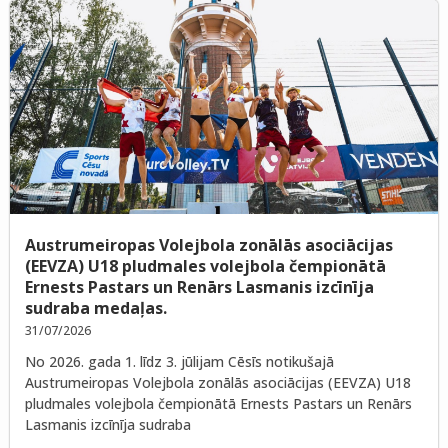
Austrumeiropas Volejbola zonālās asociācijas
(EEVZA) U18 pludmales volejbola čempionātā
Ernests Pastars un Renārs Lasmanis izcīnīja
sudraba medaļas.
31/07/2026
No 2026. gada 1. līdz 3. jūlijam Cēsīs notikušajā
Austrumeiropas Volejbola zonālās asociācijas (EEVZA) U18
pludmales volejbola čempionātā Ernests Pastars un Renārs
Lasmanis izcīnīja sudraba