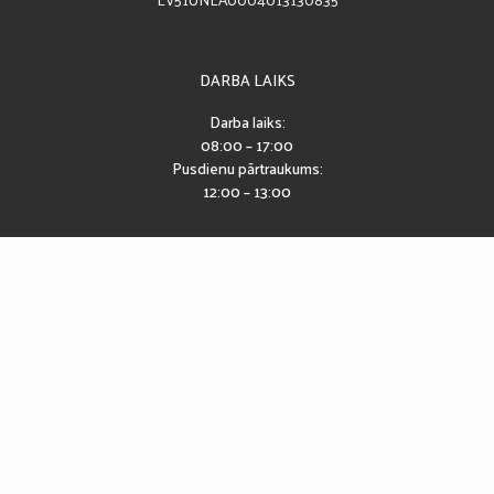
DARBA LAIKS
Darba laiks:
08:00 – 17:00
Pusdienu pārtraukums:
12:00 – 13:00
SEKO MUMS
Piekļūstamības paziņojums
2026 © CĒSU PILSĒTAS SPORTA SKOLA
IZSTRĀDE: EXCLY