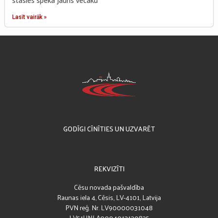
stāsies spēkā jauns vecāku
Lasīt vairāk »
GODĪGI CĪNĪTIES UN UZVARĒT
REKVIZĪTI
Cēsu novada pašvaldība
Raunas iela 4, Cēsis, LV-4101, Latvija
PVN reģ. Nr. LV90000031048
LV51UNLA0004013130835