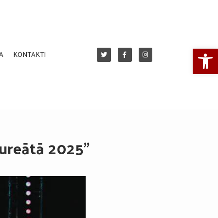
Open
A
KONTAKTI
aureātā 2025”