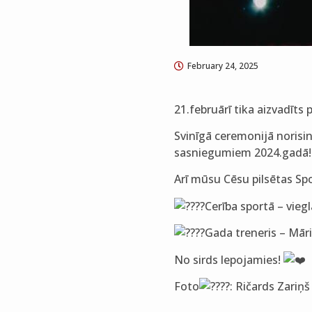
February 24, 2025
21.februārī tika aizvadīt
Svinīgā ceremonijā norisin
sasniegumiem 2024.gadā
Arī mūsu Cēsu pilsētas Spo
Cerība sportā – vie
Gada treneris – Mā
No sirds lepojamies!
Foto
: Ričards Zariņš