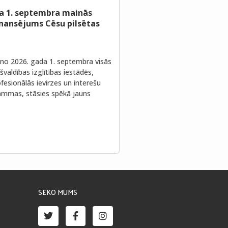
a 1. septembra mainās
inansējums Cēsu pilsētas
no 2026. gada 1. septembra visās
valdības izglītības iestādēs,
fesionālās ievirzes un interešu
rammas, stāsies spēkā jauns
SEKO MUMS