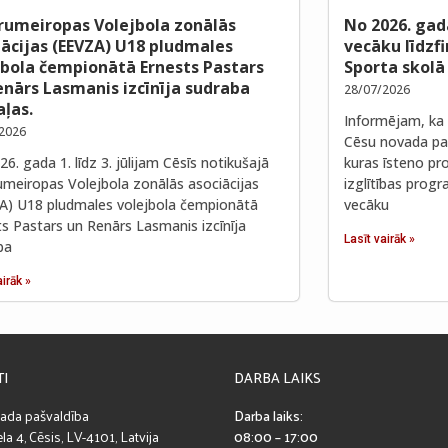
rumeiropas Volejbola zonālās
No 2026. gad
iācijas (EEVZA) U18 pludmales
vecāku līdzf
jbola čempionātā Ernests Pastars
Sporta skolā
enārs Lasmanis izcīnīja sudraba
28/07/2026
ļas.
Informējam, ka 
2026
Cēsu novada paš
6. gada 1. līdz 3. jūlijam Cēsīs notikušajā
kuras īsteno pro
umeiropas Volejbola zonālās asociācijas
izglītības prog
A) U18 pludmales volejbola čempionātā
vecāku
ts Pastars un Renārs Lasmanis izcīnīja
Lasīt vairāk »
ba
airāk »
TI
DARBA LAIKS
ada pašvaldība
Darba laiks:
la 4, Cēsis, LV-4101, Latvija
08:00 – 17:00