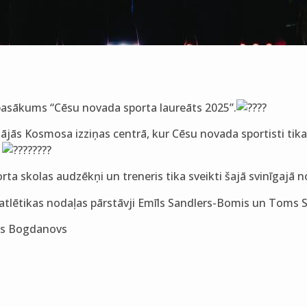
s pasākums “Cēsu novada sporta laureāts 2025”.
ājās Kosmosa izziņas centrā, kur Cēsu novada sportisti tika 
!
rta skolas audzēkņi un treneris tika sveikti šajā svinīgajā 
glatlētikas nodaļas pārstāvji Emīls Sandlers-Bomis un Toms
ris Bogdanovs