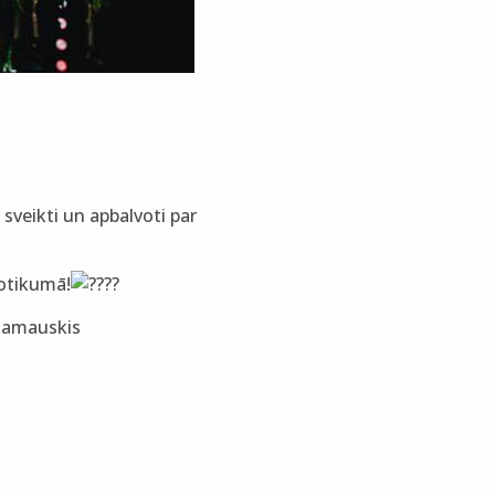
sveikti un apbalvoti par
notikumā!
 Samauskis