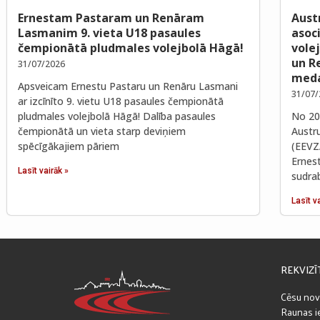
Ernestam Pastaram un Renāram
Aust
Lasmanim 9. vieta U18 pasaules
asoc
čempionātā pludmales volejbolā Hāgā!
vole
un R
31/07/2026
meda
Apsveicam Ernestu Pastaru un Renāru Lasmani
31/07/
ar izcīnīto 9. vietu U18 pasaules čempionātā
pludmales volejbolā Hāgā! Dalība pasaules
No 202
čempionātā un vieta starp deviņiem
Austr
spēcīgākajiem pāriem
(EEVZ
Ernes
Lasīt vairāk »
sudra
Lasīt v
REKVIZĪ
Cēsu nov
Raunas ie