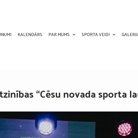
UNUMI
KALENDĀRS
PAR MUMS
SPORTA VEIDI
GALERIJ
tzinības “Cēsu novada sporta l