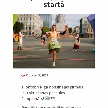
startā
October 5, 2023
1. oktobrī Rīgā norisinājās pirmais
ielu skriešanas pasaules
čempionāts!
Paralēli tam norisinājās arī masu