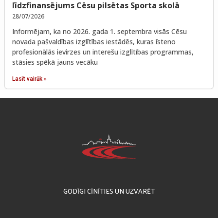
līdzfinansējums Cēsu pilsētas Sporta skolā
28/07/2026
Informējam, ka no 2026. gada 1. septembra visās Cēsu
novada pašvaldības izglītības iestādēs, kuras īsteno
profesionālās ievirzes un interešu izglītības programmas,
stāsies spēkā jauns vecāku
Lasīt vairāk »
GODĪGI CĪNĪTIES UN UZVARĒT