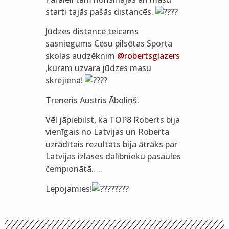
starti tajās pašās distancēs.
Jūdzes distancē teicams
sasniegums Cēsu pilsētas Sporta
skolas audzēknim
@robertsglazers
,kuram uzvara jūdzes masu
skrējienā!
Treneris Austris Āboliņš.
Vēl jāpiebilst, ka TOP8 Roberts bija
vienīgais no Latvijas un Roberta
uzrādītais rezultāts bija ātrāks par
Latvijas izlases dalībnieku pasaules
čempionātā…..
Lepojamies!