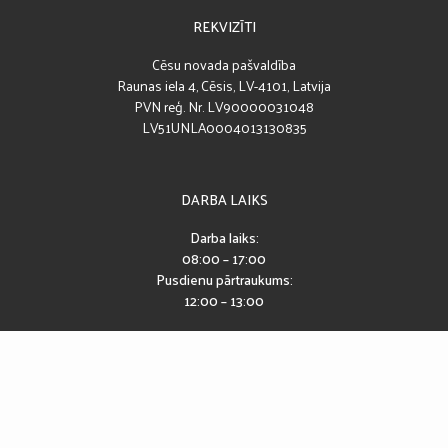
REKVIZĪTI
Cēsu novada pašvaldība
Raunas iela 4, Cēsis, LV-4101, Latvija
PVN reģ. Nr. LV90000031048
LV51UNLA0004013130835
DARBA LAIKS
Darba laiks:
08:00 – 17:00
Pusdienu pārtraukums:
12:00 – 13:00
SEKO MUMS