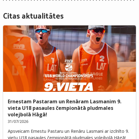
Citas aktualitātes
Ernestam Pastaram un Renāram Lasmanim 9.
vieta U18 pasaules čempionātā pludmales
volejbolā Hāgā!
31/07/2026
Apsveicam Ernestu Pastaru un Renāru Lasmani ar izcīnīto 9.
vietu U18 pasaules čempionātā pludmales volejbolā Hāgā!