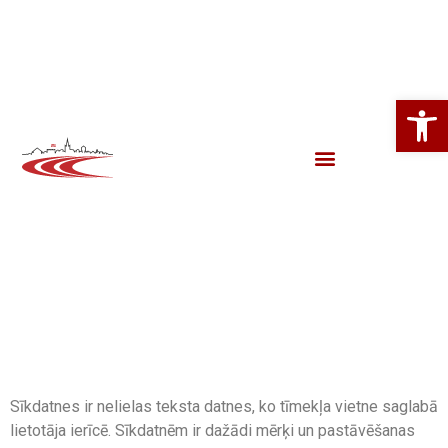
Open
Kas ir sīkdatnes?
Sīkdatnes ir nelielas teksta datnes, ko tīmekļa vietne saglabā
lietotāja ierīcē. Sīkdatnēm ir dažādi mērķi un pastāvēšanas