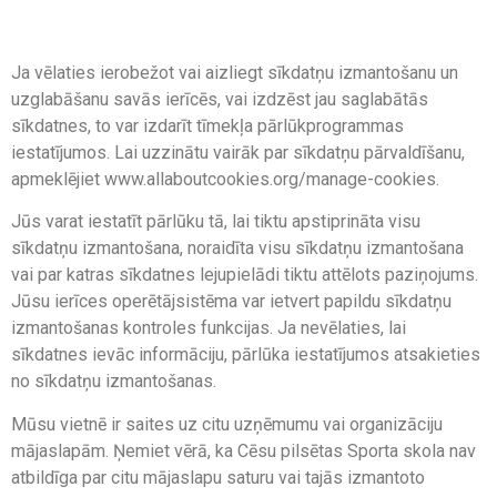
mainīt preferences?
Ja vēlaties ierobežot vai aizliegt sīkdatņu izmantošanu un
uzglabāšanu savās ierīcēs, vai izdzēst jau saglabātās
sīkdatnes, to var izdarīt tīmekļa pārlūkprogrammas
iestatījumos. Lai uzzinātu vairāk par sīkdatņu pārvaldīšanu,
apmeklējiet www.allaboutcookies.org/manage-cookies.
Jūs varat iestatīt pārlūku tā, lai tiktu apstiprināta visu
sīkdatņu izmantošana, noraidīta visu sīkdatņu izmantošana
vai par katras sīkdatnes lejupielādi tiktu attēlots paziņojums.
Jūsu ierīces operētājsistēma var ietvert papildu sīkdatņu
izmantošanas kontroles funkcijas. Ja nevēlaties, lai
sīkdatnes ievāc informāciju, pārlūka iestatījumos atsakieties
no sīkdatņu izmantošanas.
Mūsu vietnē ir saites uz citu uzņēmumu vai organizāciju
mājaslapām. Ņemiet vērā, ka Cēsu pilsētas Sporta skola nav
atbildīga par citu mājaslapu saturu vai tajās izmantoto