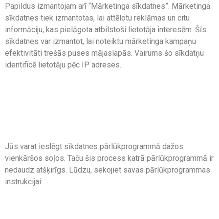
Papildus izmantojam arī “Mārketinga sīkdatnes”. Mārketinga
sīkdatnes tiek izmantotas, lai attēlotu reklāmas un citu
informāciju, kas pielāgota atbilstoši lietotāja interesēm. Šīs
sīkdatnes var izmantot, lai noteiktu mārketinga kampaņu
efektivitāti trešās puses mājaslapās. Vairums šo sīkdatņu
identificē lietotāju pēc IP adreses.
Kā ieslēgt sīkdatnes
pārlūkprogrammā?
Jūs varat ieslēgt sīkdatnes pārlūkprogrammā dažos
vienkāršos soļos. Taču šis process katrā pārlūkprogrammā ir
nedaudz atšķirīgs. Lūdzu, sekojiet savas pārlūkprogrammas
instrukcijai.
Kā izdzēst sīkdatnes vai