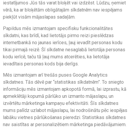
iestatījumos Jūs tās varat bloķēt vai izdzēst. Lūdzu, ņemiet
vērā, ka ar bloķētām obligātajām sīkdatnēm nav iespējams
piekļūt visām mājaslapas sadaļām.
Papildus mēs izmantojam specifisku funkcionalitātes
sīkdatni, kas brīdī, kad lietotājs pirmo reizi pieslēdzas
internetbankā no jaunas ierīces, ļauj ievadīt personas kodu
tikai pirmajā reizē. Šī sīkdatne nesaglabā lietotāja personas
kodu ierīcē, taču tā ļauj mums atcerēties, ka lietotāja
ievadītais personas kods bija derīgs.
Mēs izmantojam arī trešās puses Google Analytics
sīkdatnes. Tās dēvē par “statistikas sīkdatnēm”. To sniegto
informāciju mēs izmantojam apkopotā formā, lai izprastu, kā
apmeklētāji kopumā pārlūko un izmanto mājaslapu, un
izvērtētu mārketinga kampaņu efektivitāti. Šīs sīkdatnes
mums palīdz uzlabot mājaslapu, lai nodrošinātu pēc iespējas
labāku vietnes pārlūkošanas pieredzi. Statistikas sīkdatnes
nav saistītas ar personalizētiem mārketinga piedāvājumiem.