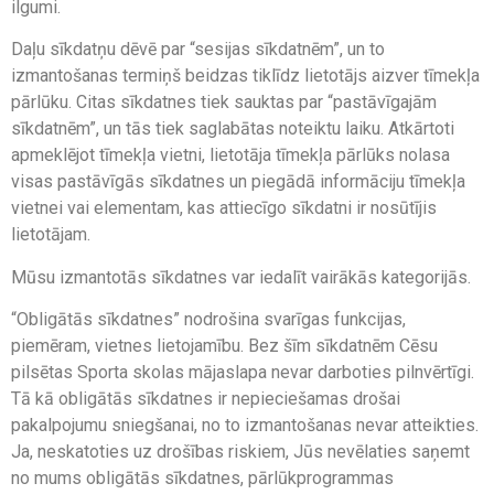
ilgumi.
Daļu sīkdatņu dēvē par “sesijas sīkdatnēm”, un to
izmantošanas termiņš beidzas tiklīdz lietotājs aizver tīmekļa
pārlūku. Citas sīkdatnes tiek sauktas par “pastāvīgajām
sīkdatnēm”, un tās tiek saglabātas noteiktu laiku. Atkārtoti
apmeklējot tīmekļa vietni, lietotāja tīmekļa pārlūks nolasa
visas pastāvīgās sīkdatnes un piegādā informāciju tīmekļa
vietnei vai elementam, kas attiecīgo sīkdatni ir nosūtījis
lietotājam.
Mūsu izmantotās sīkdatnes var iedalīt vairākās kategorijās.
“Obligātās sīkdatnes” nodrošina svarīgas funkcijas,
piemēram, vietnes lietojamību. Bez šīm sīkdatnēm Cēsu
pilsētas Sporta skolas mājaslapa nevar darboties pilnvērtīgi.
Tā kā obligātās sīkdatnes ir nepieciešamas drošai
pakalpojumu sniegšanai, no to izmantošanas nevar atteikties.
Ja, neskatoties uz drošības riskiem, Jūs nevēlaties saņemt
no mums obligātās sīkdatnes, pārlūkprogrammas