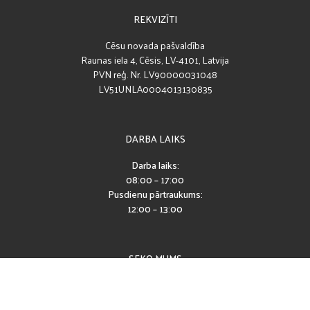
REKVIZĪTI
Cēsu novada pašvaldība
Raunas iela 4, Cēsis, LV-4101, Latvija
PVN reģ. Nr. LV90000031048
LV51UNLA0004013130835
DARBA LAIKS
Darba laiks:
08:00 – 17:00
Pusdienu pārtraukums:
12:00 – 13:00
SEKO MUMS