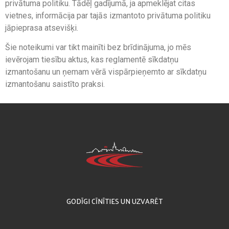
privātuma politiku. Tādēļ gadījumā, ja apmeklējat citas
vietnes, informācija par tajās izmantoto privātuma politiku
jāpieprasa atsevišķi.
Šie noteikumi var tikt mainīti bez brīdinājuma, jo mēs
ievērojam tiesību aktus, kas reglamentē sīkdatņu
izmantošanu un ņemam vērā vispārpieņemto ar sīkdatņu
izmantošanu saistīto praksi.
GODĪGI CĪNĪTIES UN UZVARĒT