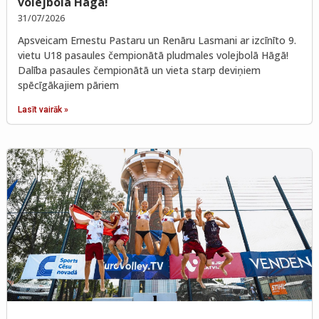
volejbolā Hāgā!
31/07/2026
Apsveicam Ernestu Pastaru un Renāru Lasmani ar izcīnīto 9.
vietu U18 pasaules čempionātā pludmales volejbolā Hāgā!
Dalība pasaules čempionātā un vieta starp deviņiem
spēcīgākajiem pāriem
Lasīt vairāk »