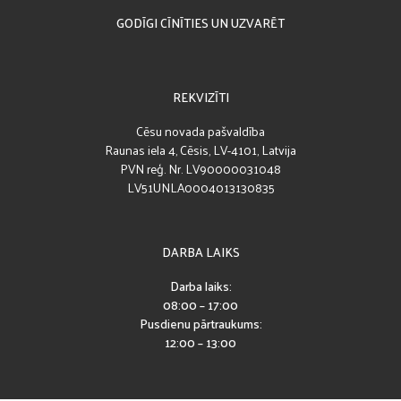
GODĪGI CĪNĪTIES UN UZVARĒT
REKVIZĪTI
Cēsu novada pašvaldība
Raunas iela 4, Cēsis, LV-4101, Latvija
PVN reģ. Nr. LV90000031048
LV51UNLA0004013130835
DARBA LAIKS
Darba laiks:
08:00 – 17:00
Pusdienu pārtraukums:
12:00 – 13:00