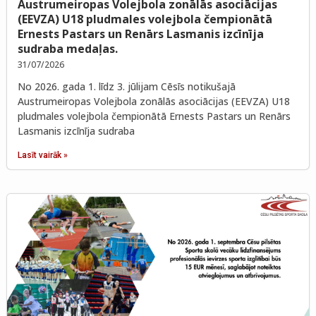
Austrumeiropas Volejbola zonālās asociācijas
(EEVZA) U18 pludmales volejbola čempionātā
Ernests Pastars un Renārs Lasmanis izcīnīja
sudraba medaļas.
31/07/2026
No 2026. gada 1. līdz 3. jūlijam Cēsīs notikušajā
Austrumeiropas Volejbola zonālās asociācijas (EEVZA) U18
pludmales volejbola čempionātā Ernests Pastars un Renārs
Lasmanis izcīnīja sudraba
Lasīt vairāk »