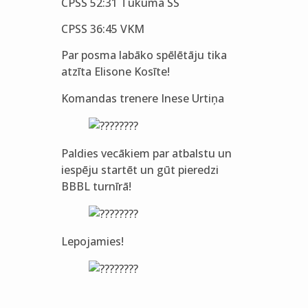
CPSS 52:31 Tukuma SS
CPSS 36:45 VKM
Par posma labāko spēlētāju tika
atzīta Elisone Kosīte!
Komandas trenere Inese Urtiņa
Paldies vecākiem par atbalstu un
iespēju startēt un gūt pieredzi
BBBL turnīrā!
Lepojamies!