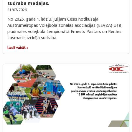
sudraba medaļas.
31/07/2026
No 2026. gada 1. līdz 3. jūlijam Cēsīs notikušajā
Austrumeiropas Volejbola zonālās asociācijas (EEVZA) U18
pludmales volejbola čempionātā Ernests Pastars un Renārs
Lasmanis izcīnīja sudraba
Lasīt vairāk »