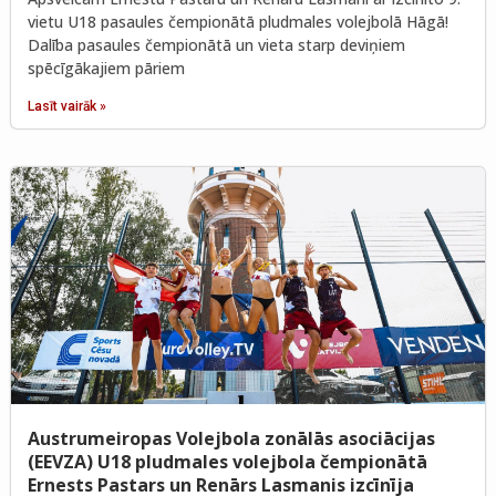
vietu U18 pasaules čempionātā pludmales volejbolā Hāgā!
Dalība pasaules čempionātā un vieta starp deviņiem
spēcīgākajiem pāriem
Lasīt vairāk »
Austrumeiropas Volejbola zonālās asociācijas
(EEVZA) U18 pludmales volejbola čempionātā
Ernests Pastars un Renārs Lasmanis izcīnīja