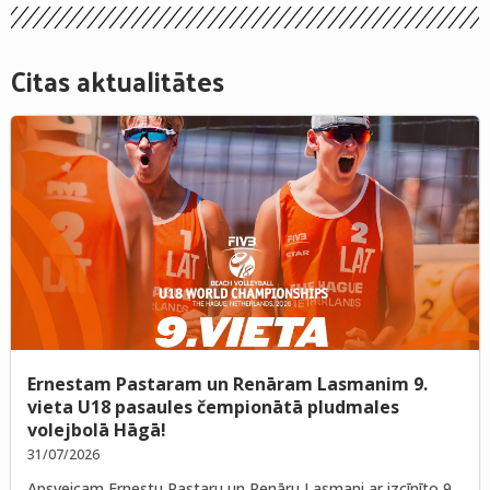
Citas aktualitātes
Ernestam Pastaram un Renāram Lasmanim 9.
vieta U18 pasaules čempionātā pludmales
volejbolā Hāgā!
31/07/2026
Apsveicam Ernestu Pastaru un Renāru Lasmani ar izcīnīto 9.