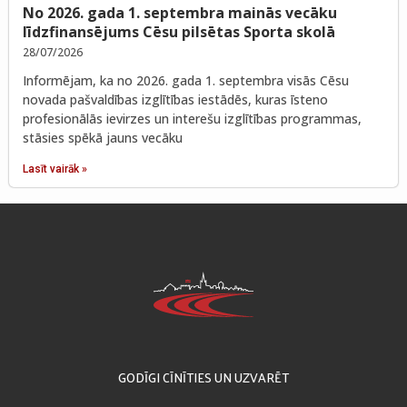
No 2026. gada 1. septembra mainās vecāku
līdzfinansējums Cēsu pilsētas Sporta skolā
28/07/2026
Informējam, ka no 2026. gada 1. septembra visās Cēsu
novada pašvaldības izglītības iestādēs, kuras īsteno
profesionālās ievirzes un interešu izglītības programmas,
stāsies spēkā jauns vecāku
Lasīt vairāk »
GODĪGI CĪNĪTIES UN UZVARĒT