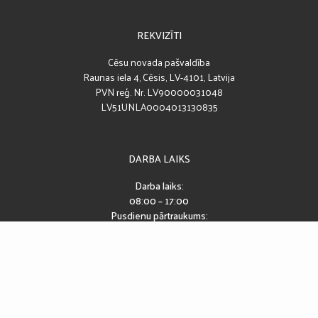
REKVIZĪTI
Cēsu novada pašvaldība
Raunas iela 4, Cēsis, LV-4101, Latvija
PVN reģ. Nr. LV90000031048
LV51UNLA0004013130835
DARBA LAIKS
Darba laiks:
08:00 – 17:00
Pusdienu pārtraukums:
12:00 – 13:00
SEKO MUMS