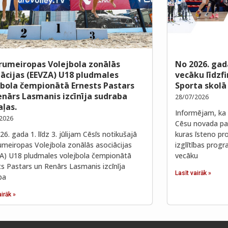
rumeiropas Volejbola zonālās
No 2026. gad
iācijas (EEVZA) U18 pludmales
vecāku līdzf
jbola čempionātā Ernests Pastars
Sporta skolā
enārs Lasmanis izcīnīja sudraba
28/07/2026
ļas.
Informējam, ka 
2026
Cēsu novada paš
6. gada 1. līdz 3. jūlijam Cēsīs notikušajā
kuras īsteno pro
umeiropas Volejbola zonālās asociācijas
izglītības prog
A) U18 pludmales volejbola čempionātā
vecāku
ts Pastars un Renārs Lasmanis izcīnīja
Lasīt vairāk »
ba
airāk »