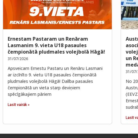
Ernestam Pastaram un Renāram
Aust
Lasmanim 9. vieta U18 pasaules
asoc
čempionātā pludmales volejbolā Hāgā!
vole
un R
31/07/2026
meda
Apsveicam Ernestu Pastaru un Renāru Lasmani
31/07/
ar izcīnīto 9. vietu U18 pasaules čempionātā
pludmales volejbolā Hāgā! Dalība pasaules
No 202
čempionātā un vieta starp deviņiem
Austr
spēcīgākajiem pāriem
(EEVZ
Ernes
Lasīt vairāk »
sudra
Lasīt v