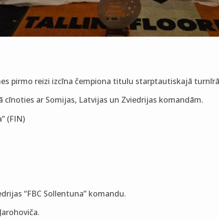
 pirmo reizi izcīna čempiona titulu starptautiskajā turnīrā 
nā cīnoties ar Somijas, Latvijas un Zviedrijas komandām.
” (FIN)
iedrijas “FBC Sollentuna” komandu.
Jarohoviča.