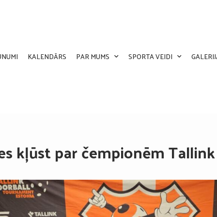
UNUMI
KALENDĀRS
PAR MUMS
SPORTA VEIDI
GALERIJ
tes kļūst par čempionēm Tallink 