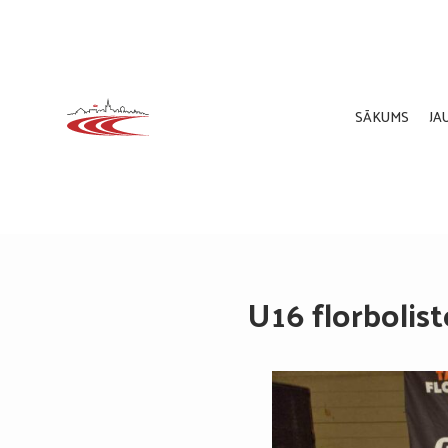
SĀKUMS
JA
U16 florbolis