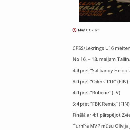
May 19, 2025
CPSS/Lekrings U16 meitenes
No 16. – 18. maijam Talli
4:4 pret “Salibandy Heinola
8:0 pret “Oilers T16” (FIN)
4:0 pret “Rubene” (LV)
5:4 pret “FBK Remix” (FIN)
Finālā ar 4:1 pārspējot Zv
Turnīra MVP mūsu Olīvija 