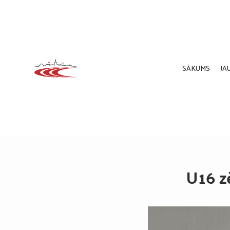
SĀKUMS
JA
U16 z