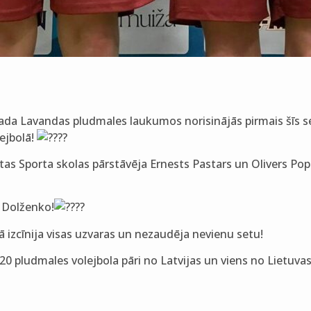
da Lavandas pludmales laukumos norisinājās pirmais šīs s
ejbolā!
as Sporta skolas pārstāvēja Ernests Pastars un Olivers Pope
 Dolženko!
rā izcīnija visas uzvaras un nezaudēja nevienu setu!
0 pludmales volejbola pāri no Latvijas un viens no Lietuvas