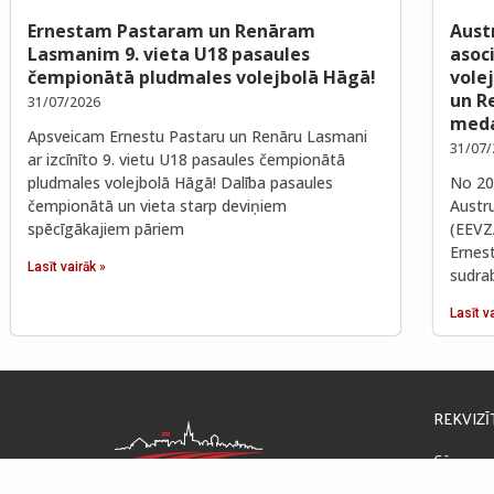
Ernestam Pastaram un Renāram
Aust
Lasmanim 9. vieta U18 pasaules
asoc
čempionātā pludmales volejbolā Hāgā!
vole
un R
31/07/2026
meda
Apsveicam Ernestu Pastaru un Renāru Lasmani
31/07/
ar izcīnīto 9. vietu U18 pasaules čempionātā
pludmales volejbolā Hāgā! Dalība pasaules
No 202
čempionātā un vieta starp deviņiem
Austr
spēcīgākajiem pāriem
(EEVZ
Ernes
Lasīt vairāk »
sudra
Lasīt v
REKVIZĪ
Cēsu nov
Raunas ie