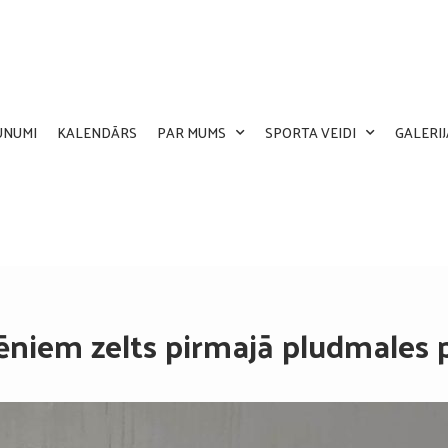
UNUMI
KALENDĀRS
PAR MUMS
SPORTA VEIDI
GALERIJ
ēniem zelts pirmajā pludmales