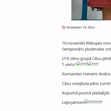
November 19, 2024
16.novembrī Mārupes nova
čempionāts pludmales vol
U16 zēnu grupā Cēsu pilsēt
1.vietu!
Komandas treneris Andris
Cēsu volejbola pāris turnī
Kopumā posmā piedalījās 2
Lepojamies!