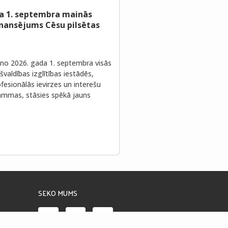
a 1. septembra mainās
inansējums Cēsu pilsētas
no 2026. gada 1. septembra visās
valdības izglītības iestādēs,
fesionālās ievirzes un interešu
rammas, stāsies spēkā jauns
SEKO MUMS