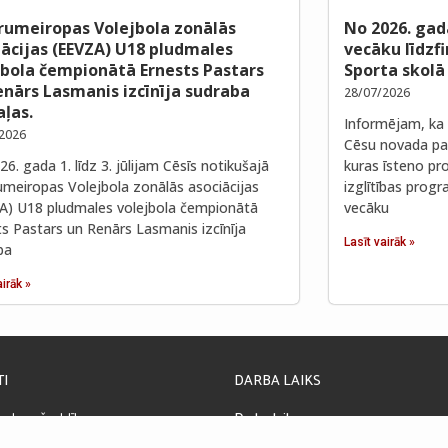
rumeiropas Volejbola zonālās
No 2026. gad
iācijas (EEVZA) U18 pludmales
vecāku līdzf
jbola čempionātā Ernests Pastars
Sporta skolā
enārs Lasmanis izcīnīja sudraba
28/07/2026
ļas.
Informējam, ka 
2026
Cēsu novada paš
6. gada 1. līdz 3. jūlijam Cēsīs notikušajā
kuras īsteno pro
umeiropas Volejbola zonālās asociācijas
izglītības prog
A) U18 pludmales volejbola čempionātā
vecāku
ts Pastars un Renārs Lasmanis izcīnīja
Lasīt vairāk »
ba
airāk »
TI
DARBA LAIKS
ada pašvaldība
Darba laiks:
la 4, Cēsis, LV-4101, Latvija
08:00 – 17:00