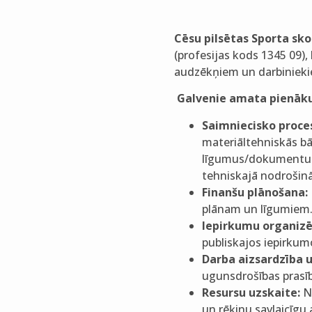
Cēsu pilsētas Sporta sko
(profesijas kods 1345 09),
audzēkņiem un darbiniek
Galvenie amata pienāk
Saimniecisko proce
materiāltehniskās b
līgumus/dokumentu p
tehniskajā nodrošinā
Finanšu plānošana:
plānam un līgumiem
Iepirkumu organizē
publiskajos iepirkum
Darba aizsardzība u
ugunsdrošības prasī
Resursu uzskaite:
No
un rēķinu savlaicīgu 