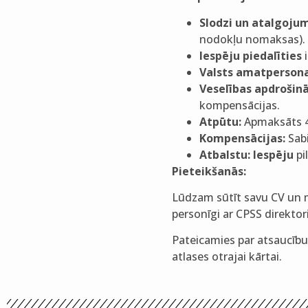
Slodzi un atalgoju
nodokļu nomaksas).
Iespēju piedalīties
i
Valsts amatpersona
Veselības apdrošin
kompensācijas.
Atpūtu:
Apmaksāts 4
Kompensācijas:
Sabi
Atbalstu:
Iespēju
pi
Pieteikšanās:
Lūdzam sūtīt savu CV un m
personīgi ar CPSS direktori
Pateicamies par atsaucību 
atlases otrajai kārtai.