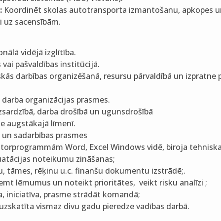
:
Koordinēt skolas autotransporta izmantošanu, apkopes u
 uz sacensībām.
nālā vidējā izglītība.
 vai pašvaldības institūcijā.
kās darbības organizēšanā, resursu pārvaldībā un izpratne 
 darba organizācijas prasmes.
izsardzībā, darba drošībā un ugunsdrošībā
e augstākajā līmenī.
 un sadarbības prasmes
atorprogrammām Word, Excel Windows vidē, biroja tehniska
uatācijas noteikumu zināšanas;
, tāmes, rēķinu u.c. finanšu dokumentu izstrādē;.
emt lēmumus un noteikt prioritātes, veikt risku analīzi ;
a, iniciatīva, prasme strādāt komandā;
 uzskatīta vismaz divu gadu pieredze vadības darbā.