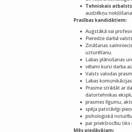
Tehniskais atbalsts
audzēkņu nokļūšanai
Prasības kandidātiem:
Augstākā vai profesio
Pieredze darbā valsts
Zināšanas saimniecis
uzturēšanu.
Labas plānošanas un
vēlami kursi darba a
Valsts valodas prasm
Labas komunikācijas
Prasme strādāt ar d
datortehnikas ekspl
prasmes līgumu, aktu
spēja patstāvīgi pieņ
psiholoģiskā noturīb
par priekšrocību tiks
Mēs piedāvājam: