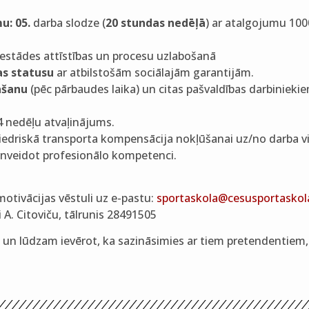
mu:
05.
darba slodze (
20 stundas nedēļā
) ar atalgojumu 10
estādes attīstības un procesu uzlabošanā
s statusu
ar atbilstošām sociālajām garantijām.
āšanu
(pēc pārbaudes laika) un citas pašvaldības darbinieki
 nedēļu atvaļinājums.
edriskā transporta kompensācija nokļūšanai uz/no darba vi
lnveidot profesionālo kompetenci.
otivācijas vēstuli uz e-pastu:
sportaskola@cesusportaskola
 A. Citoviču, tālrunis 28491505
un lūdzam ievērot, ka sazināsimies ar tiem pretendentiem, ku