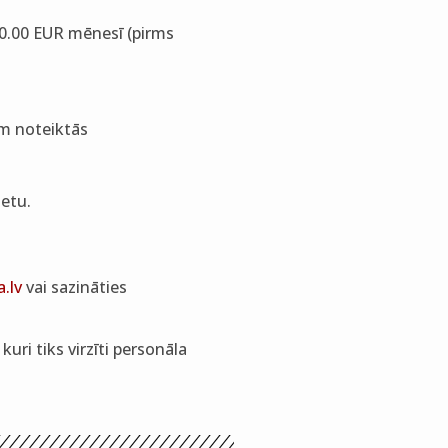
00.00 EUR mēnesī (pirms
em noteiktās
etu.
.lv
vai sazināties
ri tiks virzīti personāla