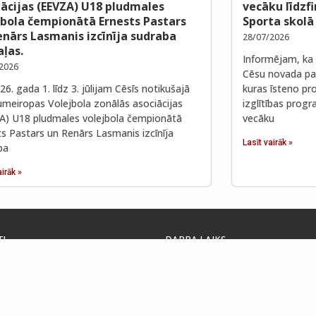
iācijas (EEVZA) U18 pludmales
vecāku līdzf
jbola čempionātā Ernests Pastars
Sporta skolā
enārs Lasmanis izcīnīja sudraba
28/07/2026
ļas.
Informējam, ka 
2026
Cēsu novada paš
6. gada 1. līdz 3. jūlijam Cēsīs notikušajā
kuras īsteno pro
umeiropas Volejbola zonālās asociācijas
izglītības prog
A) U18 pludmales volejbola čempionātā
vecāku
ts Pastars un Renārs Lasmanis izcīnīja
Lasīt vairāk »
ba
airāk »
TI
DARBA LAIKS
ada pašvaldība
Darba laiks:
la 4, Cēsis, LV-4101, Latvija
08:00 – 17:00
. Nr. LV90000031048
Pusdienu pārtraukums:
LA0004013130835
12:00 – 13:00