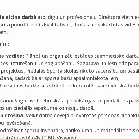
la aicina darbā
atbildīgu un profesionālu Direktora vietni
 kura prioritāte būs kvalitatīvas, drošas un sakārtotas vide
iem
.
umi:
su vadība:
Plānot un organizēt iestādes saimniecisko darbu
āzes uzturēšanu un saglabāšanu. Sagatavo un iesniedz para
rojektus. Piedalās Sporta skolas rīkoto sacensību un pa
šanā, sadarbībā ar sporta bāžu apsaimniekotajiem;
Piedalīties budžeta izstrādē un kontrolēt saimnieciskā budžet
.
šana:
Sagatavot tehniskās specifikācijas un piedalīties pašv
os un piedalās iepirkuma komisiju darbā.
n drošība:
Veikt darba devēja pilnvarotās personas pienāku
bu ievērošanā.
drošināt sporta inventāra, aprīkojuma un materiāltehnisko 
apstrādi sistēmās (FIBU, Visvaris).