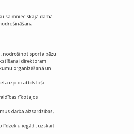
eku saimnieciskajā darbā
s nodrošināšana
, nodrošinot sporta bāzu
kstīšanai direktoram
sākumu organizēšanā un
a izpildi atbilstoši
aldības rīkotajos
mus darba aizsardzības,
līdzekļu iegādi, uzskaiti