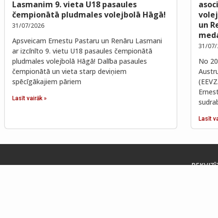
Lasmanim 9. vieta U18 pasaules
asoc
čempionātā pludmales volejbolā Hāgā!
vole
un R
31/07/2026
meda
Apsveicam Ernestu Pastaru un Renāru Lasmani
31/07/
ar izcīnīto 9. vietu U18 pasaules čempionātā
pludmales volejbolā Hāgā! Dalība pasaules
No 202
čempionātā un vieta starp deviņiem
Austr
spēcīgākajiem pāriem
(EEVZ
Ernes
Lasīt vairāk »
sudra
Lasīt v
REKVIZĪ
Cēsu nov
Raunas ie
PVN reģ
GODĪGI CĪNĪTIES UN UZVARĒT
LV51UN