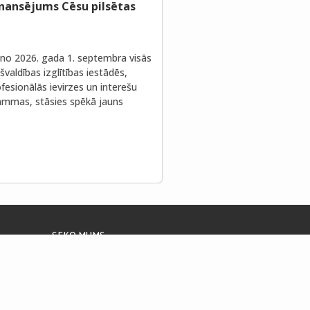
inansējums Cēsu pilsētas
no 2026. gada 1. septembra visās
valdības izglītības iestādēs,
fesionālās ievirzes un interešu
rammas, stāsies spēkā jauns
SEKO MUMS
Piekļūstamības paziņojums