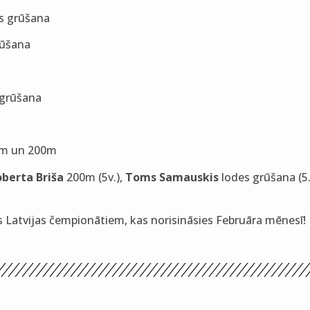
s grūšana
rūšana
 grūšana
m un 200m
oberta Briša
200m (5v.),
Toms Samauskis
lodes grūšana (5.
es Latvijas čempionātiem, kas norisināsies Februāra mēnesī!