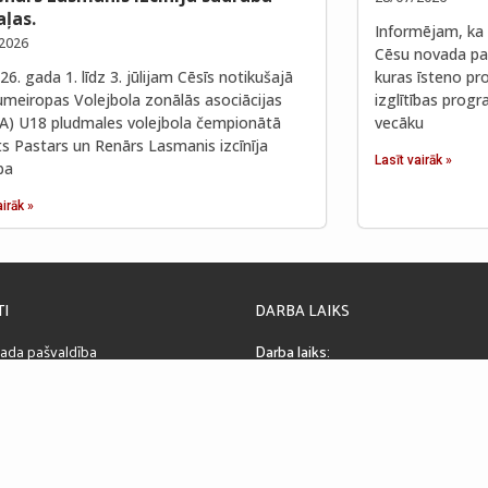
ļas.
Informējam, ka 
2026
Cēsu novada paš
6. gada 1. līdz 3. jūlijam Cēsīs notikušajā
kuras īsteno pro
umeiropas Volejbola zonālās asociācijas
izglītības prog
A) U18 pludmales volejbola čempionātā
vecāku
ts Pastars un Renārs Lasmanis izcīnīja
Lasīt vairāk »
ba
airāk »
TI
DARBA LAIKS
ada pašvaldība
Darba laiks:
la 4, Cēsis, LV-4101, Latvija
08:00 – 17:00
. Nr. LV90000031048
Pusdienu pārtraukums:
LA0004013130835
12:00 – 13:00