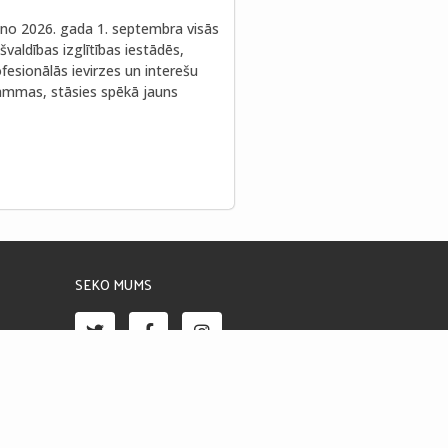
no 2026. gada 1. septembra visās
valdības izglītības iestādēs,
fesionālās ievirzes un interešu
rammas, stāsies spēkā jauns
SEKO MUMS
Piekļūstamības paziņojums