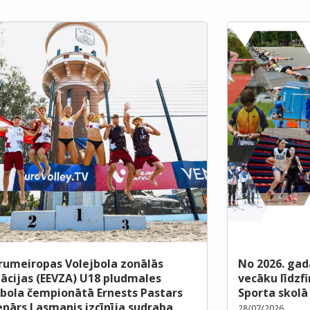
rumeiropas Volejbola zonālās
No 2026. gad
iācijas (EEVZA) U18 pludmales
vecāku līdzf
jbola čempionātā Ernests Pastars
Sporta skolā
enārs Lasmanis izcīnīja sudraba
28/07/2026