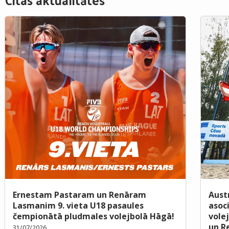
Ernestam Pastaram un Renāram
Aust
Lasmanim 9. vieta U18 pasaules
asoc
čempionātā pludmales volejbolā Hāgā!
vole
un R
31/07/2026