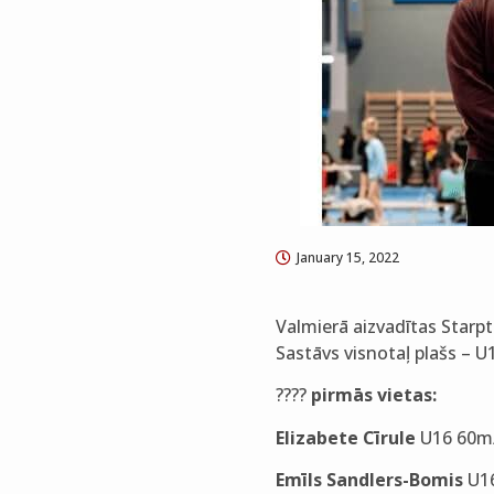
January 15, 2022
Valmierā aizvadītas Starpt
Sastāvs visnotaļ plašs – 
????
pirmās vietas:
Elizabete Cīrule
U16 60m
Emīls Sandlers-Bomis
U16