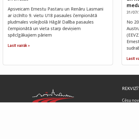
meda
Apsveicam Ernestu Pastaru un Renāru Lasmani
31/07/
ar izcīnīto 9. vietu U18 pasaules čempionātā
pludmales volejbolā Hāgā! Dalība pasaules
No 202
čempionātā un vieta starp deviņiem
Austr
spēcīgākajiem pāriem
(EEVZ
Ernes
Lasīt vairāk »
sudra
Lasīt v
REKVIZĪ
Cēsu nov
Raunas ie
PVN reģ
GODĪGI CĪNĪTIES UN UZVARĒT
LV51UN