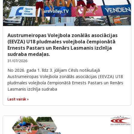
Austrumeiropas Volejbola zonālās asociācijas
(EEVZA) U18 pludmales volejbola čempionātā
Ernests Pastars un Renārs Lasmanis izcīnīja
sudraba medaļas.
31/07/2026
No 2026. gada 1. līdz 3. jūlijam Cēsīs notikušajā
Austrumeiropas Volejbola zonālās asociācijas (EEVZA) U18
pludmales volejbola čempionātā Ernests Pastars un Renārs
Lasmanis izcīnīja sudraba
Lasīt vairāk »