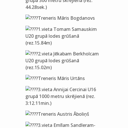
grupā 300 metru skrējienā (rez.
44.28sek.)
Treneris Māris Bogdanovs
1.vieta Tomam Samauskim
U20 grupā lodes grūšanā
(rez.15.84m)
2.vieta Jēkabam Berkholcam
U20 grupā lodes grūšanā
(rez.15.02m)
Treneris Māris Urtāns
3.vieta Annijai Cercinai U16
grupā 1000 metru skrējienā (rez.
3:12.11min.)
Treneris Austris Āboliņš
3.vieta Emīlam Sandleram-