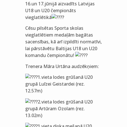
16.un 17.jūnijā aizvadīts Latvijas
U18 un U20 čempionāts
vieglatlētikā
Cēsu pilsētas Sporta skolas
vieglatlētiem medaļām bagātas
sacensības, kā arī izpildīti normatīvi,
lai pārstāvētu Baltijas U18 un U20
komandu čempionātu!
Trenera Māra Urtāna audzēkņiem:
1.vieta lodes grūšanā U20
grupā Luīzei Geistardei (rez.
12.57m)
2.vieta lodes grūšanā U20
grupā Artūram Ozolam (rez.
13.02m)
1.vieta diska mešanā U20