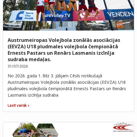
Austrumeiropas Volejbola zonālās asociācijas
(EEVZA) U18 pludmales volejbola čempionātā
Ernests Pastars un Renārs Lasmanis izcīnīja
sudraba medaļas.
31/07/2026
No 2026. gada 1. līdz 3. jūlijam Cēsīs notikušajā
Austrumeiropas Volejbola zonālās asociācijas (EEVZA) U18
pludmales volejbola čempionātā Ernests Pastars un Renārs
Lasmanis izcīnīja sudraba
Lasīt vairāk »