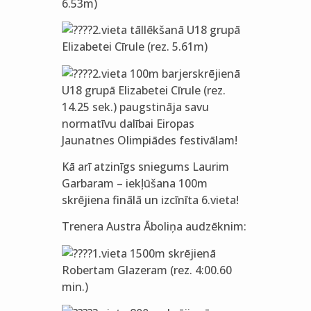
6.53m)
2.vieta tāllēkšanā U18 grupā
Elizabetei Cīrule (rez. 5.61m)
2.vieta 100m barjerskrējienā
U18 grupā Elizabetei Cīrule (rez.
14.25 sek.) paugstināja savu
normatīvu dalībai Eiropas
Jaunatnes Olimpiādes festivālam!
Kā arī atzinīgs sniegums Laurim
Garbaram – iekļūšana 100m
skrējiena finālā un izcīnīta 6.vieta!
Trenera Austra Āboliņa audzēknim:
1.vieta 1500m skrējienā
Robertam Glazeram (rez. 4:00.60
min.)