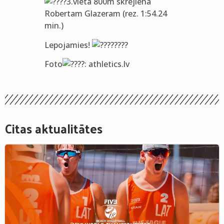
3.vieta 800m skrējienā
Robertam Glazeram (rez. 1:54.24
min.)
Lepojamies!
Foto
: athletics.lv
Citas aktualitātes