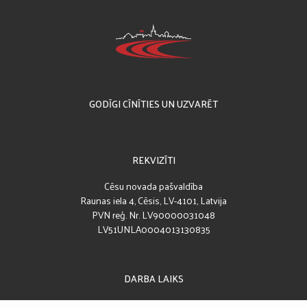
GODĪGI CĪNĪTIES UN UZVARĒT
REKVIZĪTI
Cēsu novada pašvaldība
Raunas iela 4, Cēsis, LV-4101, Latvija
PVN reģ. Nr. LV90000031048
LV51UNLA0004013130835
DARBA LAIKS
Darba laiks: