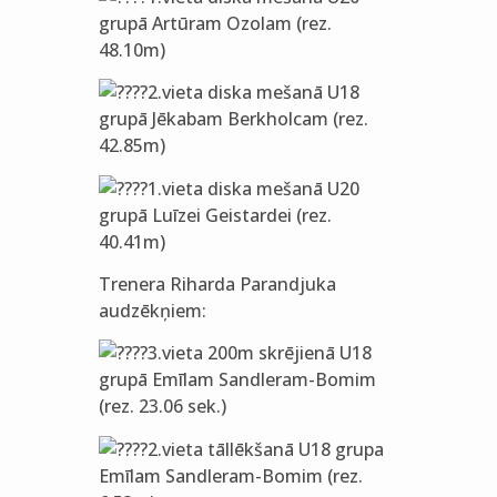
grupā Artūram Ozolam (rez.
48.10m)
2.vieta diska mešanā U18
grupā Jēkabam Berkholcam (rez.
42.85m)
1.vieta diska mešanā U20
grupā Luīzei Geistardei (rez.
40.41m)
Trenera Riharda Parandjuka
audzēkņiem:
3.vieta 200m skrējienā U18
grupā Emīlam Sandleram-Bomim
(rez. 23.06 sek.)
2.vieta tāllēkšanā U18 grupa
Emīlam Sandleram-Bomim (rez.