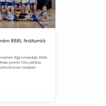
nēm BBBL finālturnīrā
. martam Rīgā norisinājās BBBL
inālu posms! Cēsu pilsētas
izcīna bronzas medaļas!