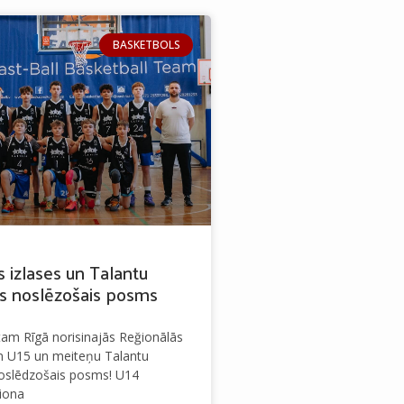
BASKETBOLS
 izlases un Talantu
s noslēzošais posms
am Rīgā norisinajās Reğionālās
n U15 un meiteņu Talantu
oslēdzošais posms! U14
iona