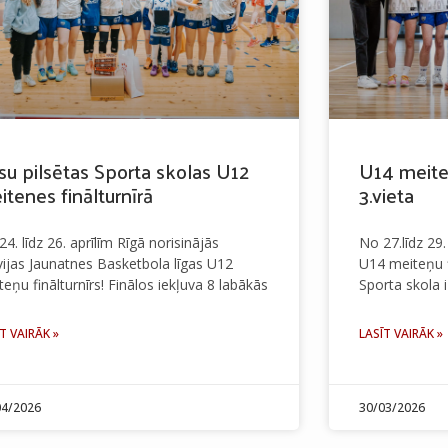
su pilsētas Sporta skolas U12
U14 meite
itenes finālturnīrā
3.vieta
4. līdz 26. aprīlīm Rīgā norisinājās
No 27.līdz 29
vijas Jaunatnes Basketbola līgas U12
U14 meiteņu f
teņu finālturnīrs! Finālos iekļuva 8 labākās
Sporta skola 
T VAIRĀK »
LASĪT VAIRĀK »
04/2026
30/03/2026