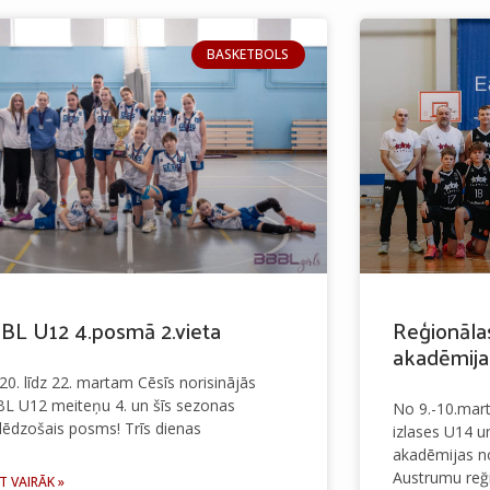
BASKETBOLS
BL U12 4.posmā 2.vieta
Reģionālas
akadēmija
20. līdz 22. martam Cēsīs norisinājās
L U12 meiteņu 4. un šīs sezonas
No 9.-10.mart
lēdzošais posms! Trīs dienas
izlases U14 u
akadēmijas n
Austrumu reğ
T VAIRĀK »