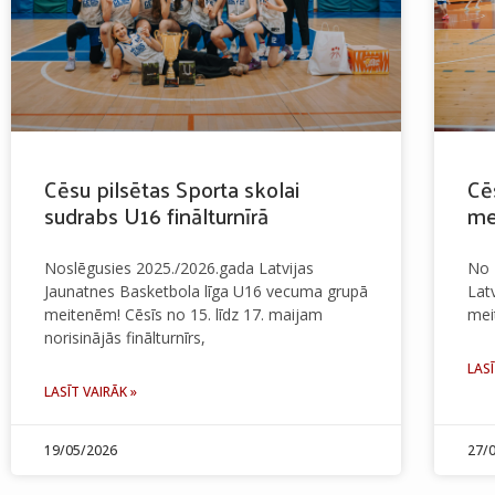
Cēsu pilsētas Sporta skolai
Cē
sudrabs U16 finālturnīrā
me
Noslēgusies 2025./2026.gada Latvijas
No 2
Jaunatnes Basketbola līga U16 vecuma grupā
Lat
meitenēm! Cēsīs no 15. līdz 17. maijam
mei
norisinājās finālturnīrs,
LASĪ
LASĪT VAIRĀK »
19/05/2026
27/