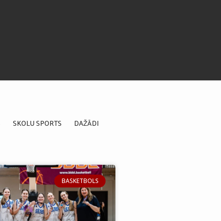
S
SKOLU SPORTS
DAŽĀDI
BASKETBOLS