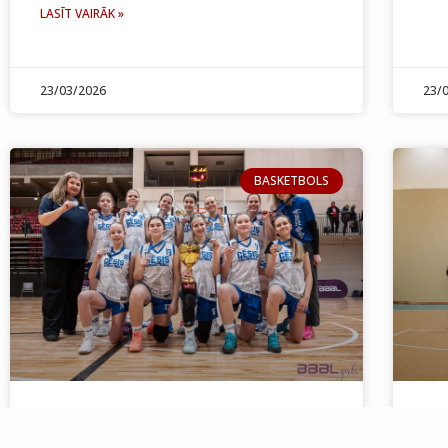
LASĪT VAIRĀK »
23/03/2026
23/
BASKETBOLS
BBBL 3.posmā U14 meitenēm
Re