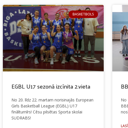
BASKETBOLS
EGBL U17 sezonā izcīnita 2.vieta
BB
No 20. līdz 22. martam norisinajās European
No 
Girls Basketball League (EGBL) U17
BBB
finālturnīrs! Cēsu pilsētas Sporta skolai
nos
SUDRABS!
LASĪ