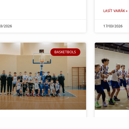
LASĪT VAIRĀK »
03/2026
17/03/2026
BASKETBOLS
ģionu izlase un Talantu
Cēsu kaus