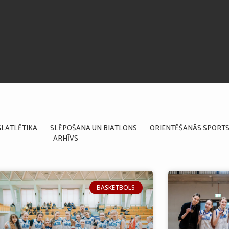
GLATLĒTIKA
SLĒPOŠANA UN BIATLONS
ORIENTĒŠANĀS SPORT
ARHĪVS
BASKETBOLS